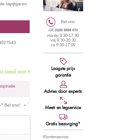
de tapijtgaren
Bel ons:
+31 (0)85 8888 070
ma-do 9:30-17:30
vrij 9:30-20:30
40027543
za 9:30-17:00
Laagste prijs
s staal aan
garantie
nspiratie
Advies door experts
s? Bel ons!
Meet- en legservice
Gratis bezorging*
Klantenservice