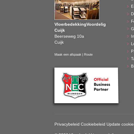
E
D
F
VloerbedekkingVoordelig
G
Cuijk
Beerseweg 10a
In
Cuijk
L
P
Maak een afspaak
|
Route
T
B
Privacybeleid
Cookiebeleid
Update cookie