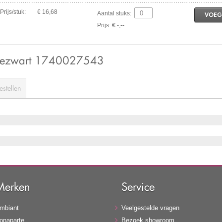
Prijs/stuk:
€ 16,68
Aantal stuks:
VOEG
Prijs: € -,--
adezwart 1740027543
estellen
Merken
Service
mbiant
Veelgestelde vragen
onaparte
Bezoek showroom