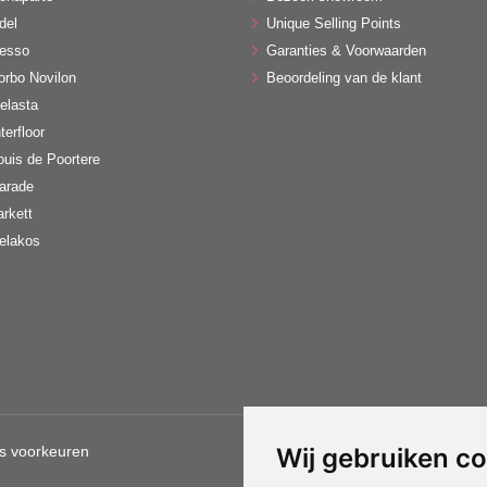
del
Unique Selling Points
esso
Garanties & Voorwaarden
orbo Novilon
Beoordeling van de klant
elasta
terfloor
ouis de Poortere
arade
arkett
elakos
s voorkeuren
Wij gebruiken c
Gebruik van deze site betekent d