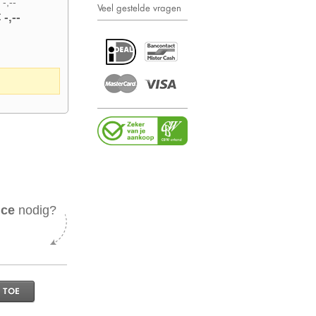
 -,--
Veel gestelde vragen
 -,--
ice
nodig?
 TOE