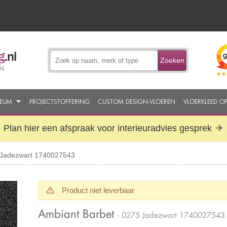
Zoeken
EUM
PROJECTSTOFFERING
CUSTOM DESIGN-VLOEREN
VLOERKLEED O
Plan hier een afspraak voor interieuradvies gesprek
 Jadezwart 1740027543
Product niet leverbaar
Ambiant Barbet
- 0275 Jadezwart 1740027543