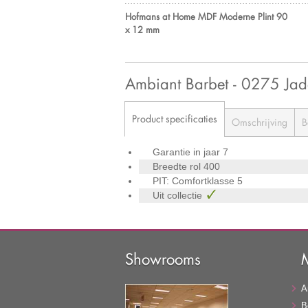
Hofmans at Home MDF Moderne Plint 90
x 12 mm
Ambiant Barbet - 0275 J
Product specificaties
Omschrijving
B
Garantie in jaar
7
Breedte rol
400
PIT: Comfortklasse
5
Uit collectie
Showrooms
A
B