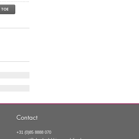
 TOE
Contact
+31 (0)85 8888 070