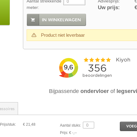
Aantal strekkende
Adviesprijs:
€
Uw prijs:
€
meter:
IN WINKELWAGEN
Product niet leverbaar
Bijpassende
ondervloer
of
legserv
essoires
Prijs/stuk:
€ 21,48
Aantal stuks:
VOEG
Prijs: € -,--