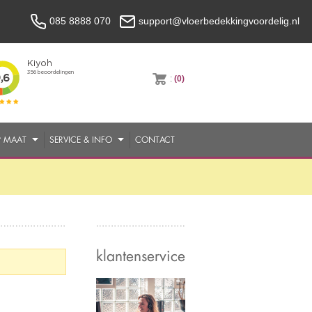
085 8888 070
support@vloerbedekkingvoordelig.nl
:
(0)
P MAAT
SERVICE & INFO
CONTACT
klantenservice