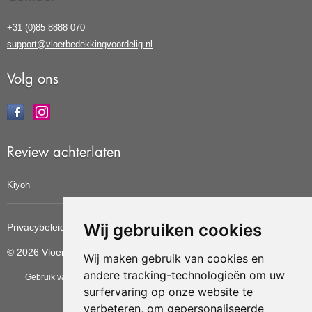
+31 (0)85 8888 070
support@vloerbedekkingvoordelig.nl
Volg ons
Review achterlaten
Kiyoh
Wij gebruiken cookies
Privacybeleid
Cookiebeleid
Update cookies voorkeuren
© 2026 Vloerbedekkingvoordelig
Wij maken gebruik van cookies en
andere tracking-technologieën om uw
Gebruik van deze site betekent dat u de
algemene voorwaarden
van CBW
surfervaring op onze website te
erkende woonwinkels accepteert.
verbeteren, om gepersonaliseerde