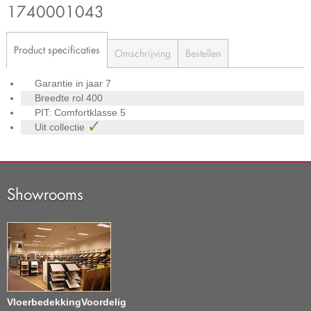
1740001043
Product specificaties
Omschrijving
Bestellen
Garantie in jaar
7
Breedte rol
400
PIT: Comfortklasse
5
Uit collectie
Showrooms
VloerbedekkingVoordelig