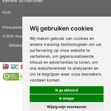
Review achterlaten
Kiyoh
Wij gebruiken cookies
Privacybeleid
Cookiebeleid
Update cookies voorkeuren
© 2026 Vloerbedekkingvoordelig
Wij maken gebruik van cookies en
andere tracking-technologieën om uw
Gebruik van deze site betekent dat u de
algemene voorwaarden
van CBW
surfervaring op onze website te
erkende woonwinkels accepteert.
verbeteren, om gepersonaliseerde
inhoud en advertenties te tonen, om
ons websiteverkeer te analyseren en
om te begrijpen waar onze bezoekers
vandaan komen.
Vloerenvoordelig.nl is een onderdeel van
Ik ga akkoord
Ik weiger
Wijzig mijn voorkeuren