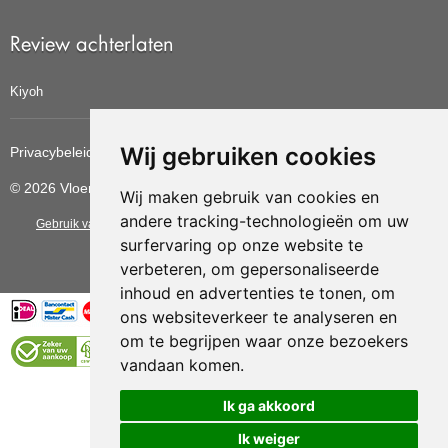
Review achterlaten
Kiyoh
Wij gebruiken cookies
Privacybeleid
Cookiebeleid
Update cookies voorkeuren
© 2026 Vloerbedekkingvoordelig
Wij maken gebruik van cookies en
andere tracking-technologieën om uw
Gebruik van deze site betekent dat u de
algemene voorwaarden
van CBW
surfervaring op onze website te
erkende woonwinkels accepteert.
verbeteren, om gepersonaliseerde
inhoud en advertenties te tonen, om
ons websiteverkeer te analyseren en
om te begrijpen waar onze bezoekers
vandaan komen.
Vloerenvoordelig.nl is een onderdeel van
Ik ga akkoord
Ik weiger