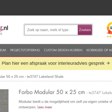
Zoeken
EUM
PROJECTSTOFFERING
CUSTOM DESIGN-VLOEREN
VLOERKLEED OP 
Plan hier een afspraak voor interieuradvies gesprek
ar 50 x 25 cm - te3747 Lakeland Shale
Forbo Modular 50 x 25 cm
- te3747 Lakel
Modular biedt u de mogelijkheid om zelf uw eigen unieke vl
Lees meer
ontwerpen.