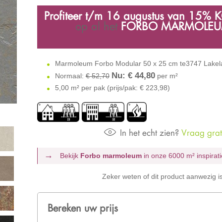
Profiteer t/m 16 augustus
van 1
5% 
op al het
FORBO MARMOLE
Marmoleum Forbo Modular 50 x 25 cm te3747 Lakel
Nu: €
44,80
Normaal:
€ 52,70
per m²
5,00 m² per pak (prijs/pak: € 223,98)
In het echt zien?
Vraag grati
Bekijk
Forbo marmoleum
in onze 6000 m²
inspira
Zeker weten of dit product aanwezig i
Bereken uw prijs