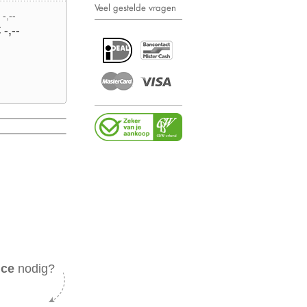
Veel gestelde vragen
 -,--
 -,--
ice
nodig?