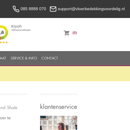
085 8888 070
support@vloerbedekkingvoordelig.nl
:
(0)
MAAT
SERVICE & INFO
CONTACT
klantenservice
and Shale
oer te