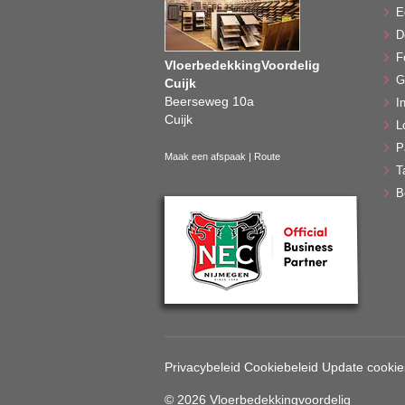
E
D
F
VloerbedekkingVoordelig
G
Cuijk
Beerseweg 10a
In
Cuijk
L
P
Maak een afspaak
|
Route
T
B
Privacybeleid
Cookiebeleid
Update cookie
© 2026 Vloerbedekkingvoordelig