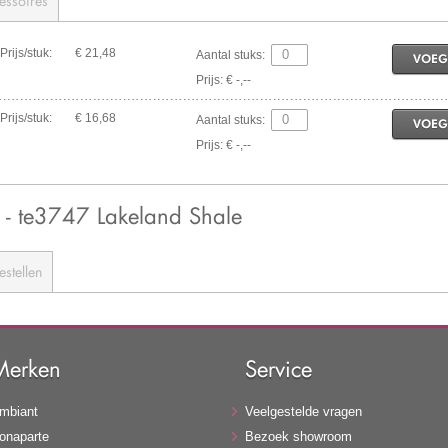
essoires
Prijs/stuk:
€ 21,48
Aantal stuks:
VOEG
Prijs: € -,--
Prijs/stuk:
€ 16,68
Aantal stuks:
VOEG
Prijs: € -,--
- te3747 Lakeland Shale
estellen
Merken
Service
mbiant
Veelgestelde vragen
onaparte
Bezoek showroom