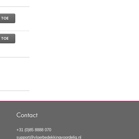
 TOE
 TOE
Contact
+31 (0)85 8888 070
support@vloerbedekkingvoordelig.nl