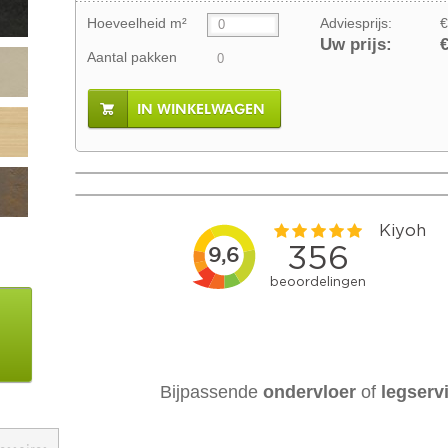
Hoeveelheid m²
Adviesprijs:
€
Uw prijs:
€
Aantal pakken
IN WINKELWAGEN
Bijpassende
ondervloer
of
legserv