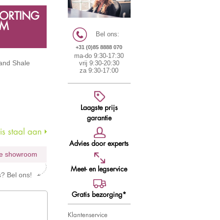
KORTING
UM
Bel ons:
+31 (0)85 8888 070
ma-do 9:30-17:30
and Shale
vrij 9:30-20:30
za 9:30-17:00
Laagste prijs
garantie
s staal aan
Advies door experts
tie showroom
Meet- en legservice
s? Bel ons!
Gratis bezorging*
Klantenservice