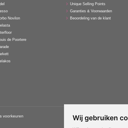
del
Unique Selling Points
esso
Garanties & Voorwaarden
orbo Novilon
Beoordeling van de klant
elasta
terfloor
ouis de Poortere
arade
arkett
elakos
s voorkeuren
Wij gebruiken c
Gebruik van deze site betekent d