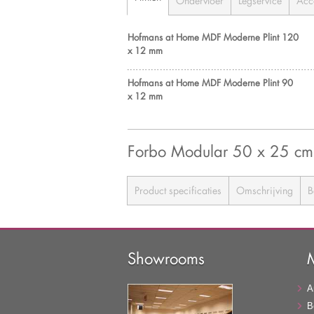
Ondervloer
Legservice
Acc
Hofmans at Home MDF Moderne Plint 120
x 12 mm
Hofmans at Home MDF Moderne Plint 90
x 12 mm
Forbo Modular 50 x 25 cm 
Product specificaties
Omschrijving
B
Showrooms
A
B