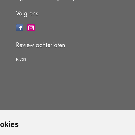
Volg ons
Review achterlaten
Kiyoh
ookies
at u de
algemene voorwaarden
van CBW erkende
woonwinkels accepteert.