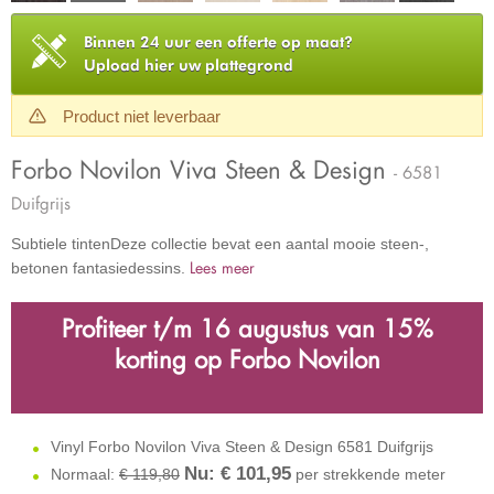
Binnen 24 uur een offerte op maat?
Upload hier uw plattegrond
Product niet leverbaar
Forbo Novilon Viva Steen & Design
- 6581
Duifgrijs
Subtiele tintenDeze collectie bevat een aantal mooie steen-,
Lees meer
betonen fantasiedessins.
Profiteer t/m 16 augustus
van
15%
korting op Forbo Novilon
Vinyl Forbo Novilon Viva Steen & Design 6581 Duifgrijs
Nu: €
101,95
Normaal:
€ 119,80
per strekkende meter