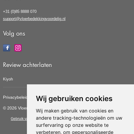
+31 (0)85 8888 070
support@vloerbedekkingvoordelig.nl
Volg ons
Review achterlaten
Kiyoh
Wij gebruiken cookies
Privacybeleid
Cookiebeleid
Update cookies voorkeuren
© 2026 Vloerbedekkingvoordelig
Wij maken gebruik van cookies en
andere tracking-technologieën om uw
Gebruik van deze site betekent dat u de
algemene voorwaarden
van CBW
surfervaring op onze website te
erkende woonwinkels accepteert.
verbeteren, om gepersonaliseerde