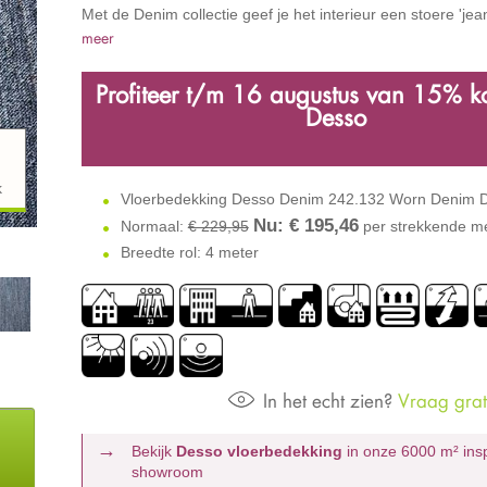
Met de Denim collectie geef je het interieur een stoere 'jea
meer
Profiteer t/m 16 augustus
van
15% ko
Desso
k
Vloerbedekking Desso Denim 242.132 Worn Denim 
Nu: €
195,46
Normaal:
€ 229,95
per strekkende m
Breedte rol: 4 meter
In het echt zien?
Vraag grati
Bekijk
Desso vloerbedekking
in onze 6000 m²
ins
showroom