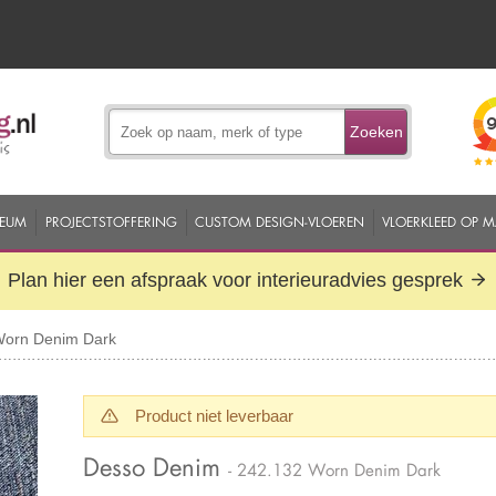
Zoeken
EUM
PROJECTSTOFFERING
CUSTOM DESIGN-VLOEREN
VLOERKLEED OP 
Plan hier een afspraak voor interieuradvies gesprek
Worn Denim Dark
Product niet leverbaar
Desso Denim
- 242.132 Worn Denim Dark