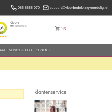
085 8888 070
support@vloerbedekkingvoordelig.nl
:
(0)
MAAT
SERVICE & INFO
CONTACT
klantenservice