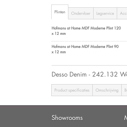
Plinten
Ondervloer
Legservice
Acc
Hofmans at Home MDF Moderne Plint 120
x 12 mm
Hofmans at Home MDF Moderne Plint 90
x 12 mm
Desso Denim - 242.132 W
Product specificaties
Omschrijving
B
Showrooms