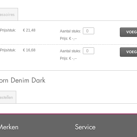
essoires
Prijs/stuk:
€ 21,48
Aantal stuks:
VOEG
Prijs: € -,--
Prijs/stuk:
€ 16,68
Aantal stuks:
VOEG
Prijs: € -,--
orn Denim Dark
estellen
Merken
Service