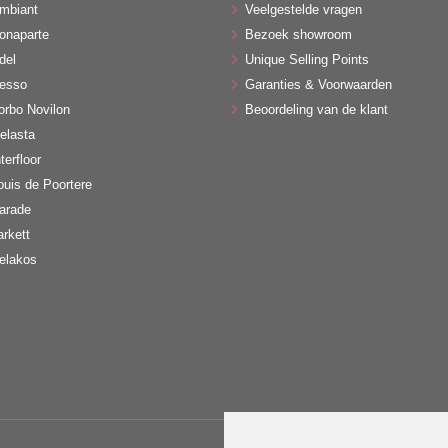
mbiant
Veelgestelde vragen
onaparte
Bezoek showroom
del
Unique Selling Points
esso
Garanties & Voorwaarden
orbo Novilon
Beoordeling van de klant
elasta
terfloor
ouis de Poortere
arade
arkett
elakos