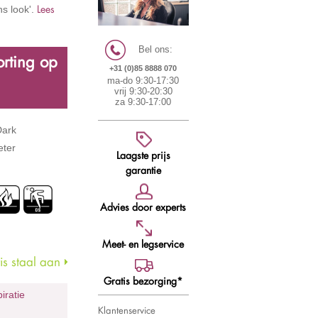
Lees
ns look'.
Bel ons:
rting op
+31 (0)85 8888 070
ma-do 9:30-17:30
vrij 9:30-20:30
za 9:30-17:00
Dark
eter
Laagste prijs
garantie
Advies door experts
Meet- en legservice
s staal aan
Gratis bezorging*
piratie
Klantenservice