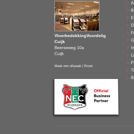
A
B
E
D
F
VloerbedekkingVoordelig
G
Cuijk
Beerseweg 10a
In
Cuijk
L
P
Maak een afspaak
|
Route
T
B