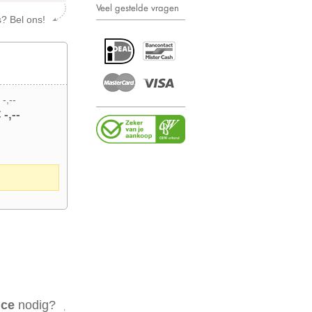
Veel gestelde vragen
s? Bel ons!
 -,--
 -,--
ice
nodig?