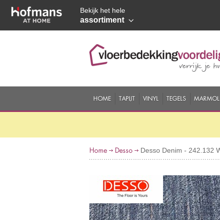
Bekijk het hele
assortiment
HOME
TAPIJT
VINYL
TEGELS
MARMOL
Home
Desso
Desso Denim - 242.132 