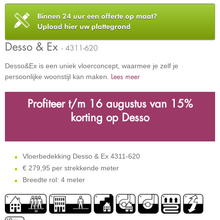
Binnen 24 uur een offerte op maat?
Upload hier uw plattegrond
Desso & Ex
- 4311-620
Desso&Ex is een uniek vloerconcept, waarmee je zelf je
Lees meer
persoonlijke woonstijl kan maken.
Profiteer t/m 16 augustus
van
15%
korting op Desso
Vloerbedekking Desso & Ex 4311-620
€
279,95 per strekkende meter
Breedte rol: 4 meter