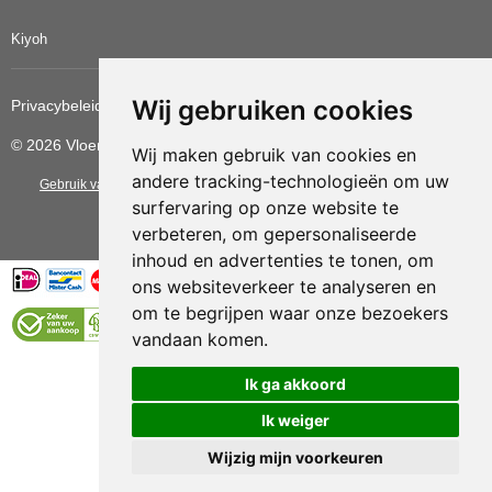
Kiyoh
Wij gebruiken cookies
Privacybeleid
Cookiebeleid
Update cookies voorkeuren
© 2026 Vloerbedekkingvoordelig
Wij maken gebruik van cookies en
andere tracking-technologieën om uw
Gebruik van deze site betekent dat u de
algemene voorwaarden
van CBW
surfervaring op onze website te
erkende woonwinkels accepteert.
verbeteren, om gepersonaliseerde
inhoud en advertenties te tonen, om
ons websiteverkeer te analyseren en
om te begrijpen waar onze bezoekers
vandaan komen.
Vloerenvoordelig.nl is een onderdeel van
Ik ga akkoord
Ik weiger
Wijzig mijn voorkeuren