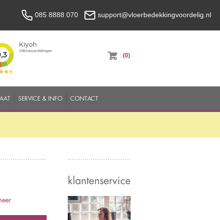
085 8888 070
support@vloerbedekkingvoordelig.nl
:
(0)
MAAT
SERVICE & INFO
CONTACT
klantenservice
meer