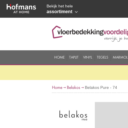
Bekijk het hele
assortiment
HOME
TAPIJT
VINYL
TEGELS
MARMOL
Home
Belakos
Belakos Pure - 74