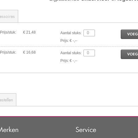
essoires
Prijs/stuk:
€ 21,48
Aantal stuks:
VOEG
Prijs: € -,--
Prijs/stuk:
€ 16,68
Aantal stuks:
VOEG
Prijs: € -,--
estellen
Merken
Service