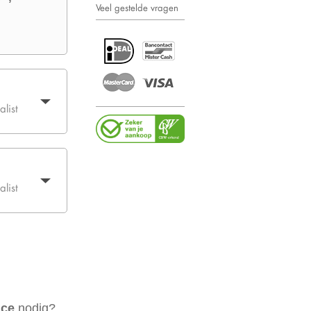
Veel gestelde vragen
list
list
ice
nodig?