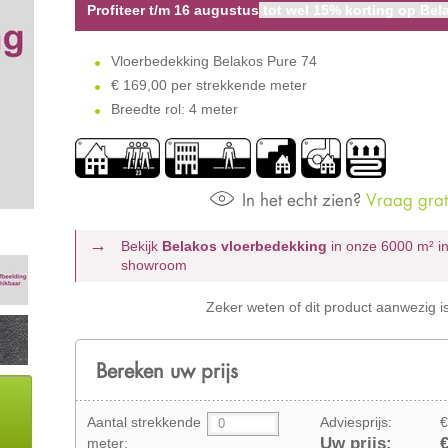
Profiteer t/m 16 augustus
tot wel 15% korting op Bela
Vloerbedekking Belakos Pure 74
€
169,00 per strekkende meter
Breedte rol: 4 meter
In het echt zien?
Vraag grati
Bekijk
Belakos vloerbedekking
in onze 6000 m²
i
showroom
Zeker weten of dit product aanwezig i
Bereken uw prijs
Aantal strekkende
Adviesprijs:
€
Uw prijs:
€
meter: