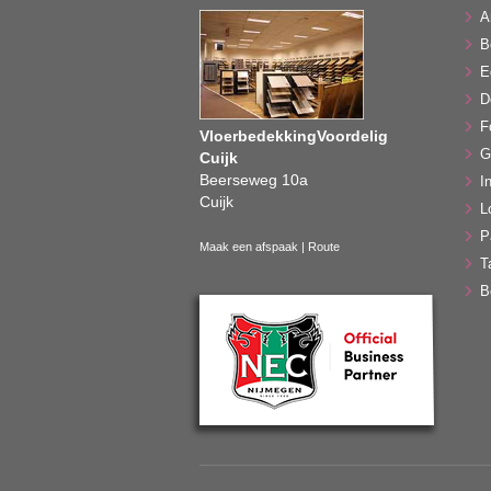
A
B
E
D
F
VloerbedekkingVoordelig
G
Cuijk
Beerseweg 10a
In
Cuijk
L
P
Maak een afspaak
|
Route
T
B