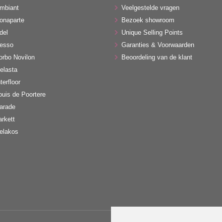
mbiant
Veelgestelde vragen
onaparte
Bezoek showroom
del
Unique Selling Points
esso
Garanties & Voorwaarden
orbo Novilon
Beoordeling van de klant
elasta
terfloor
ouis de Poortere
arade
arkett
elakos