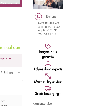
kos tapijten
Bel ons:
+31 (0)85 8888 070
ma-do 9:30-17:30
vrij 9:30-20:30
za 9:30-17:00
s staal aan
Laagste prijs
garantie
nspiratie
Advies door experts
s? Bel ons!
Meet- en legservice
Gratis bezorging*
 -,--
Klantenservice
 -,--