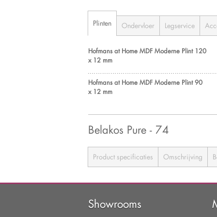
Plinten
Ondervloer
Legservice
Acc
Hofmans at Home MDF Moderne Plint 120
x 12 mm
Hofmans at Home MDF Moderne Plint 90
x 12 mm
Belakos Pure - 74
Product specificaties
Omschrijving
B
Showrooms