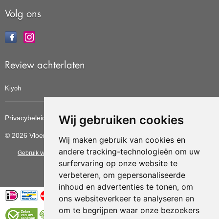
Volg ons
Review achterlaten
Kiyoh
Wij gebruiken cookies
Privacybeleid
Cookiebeleid
Update cookies voorkeuren
© 2026 Vloerbedekkingvoordelig
Wij maken gebruik van cookies en
andere tracking-technologieën om uw
Gebruik van deze site betekent dat u de
algemene voorwaarden
van CBW
surfervaring op onze website te
erkende woonwinkels accepteert.
verbeteren, om gepersonaliseerde
inhoud en advertenties te tonen, om
ons websiteverkeer te analyseren en
om te begrijpen waar onze bezoekers