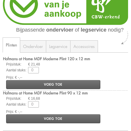
Bijpassende
ondervloer
of
legservice
nodig?
Plinten
Ondervloer
Legservice
Accessoires
Hofmans at Home MDF Moderne Plint 120 x 12 mm
Prijs/stuk:
€ 21,48
Aantal stuks:
Prijs: € -,--
VOEG TOE
Hofmans at Home MDF Moderne Plint 90 x 12 mm
Prijs/stuk:
€ 16,68
Aantal stuks:
Prijs: € -,--
VOEG TOE