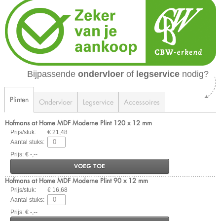
Bijpassende
ondervloer
of
legservice
nodig?
Plinten
Ondervloer
Legservice
Accessoires
Hofmans at Home MDF Moderne Plint 120 x 12 mm
Prijs/stuk:
€ 21,48
Aantal stuks:
Prijs: € -,--
VOEG TOE
Hofmans at Home MDF Moderne Plint 90 x 12 mm
Prijs/stuk:
€ 16,68
Aantal stuks:
Prijs: € -,--