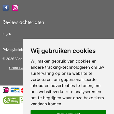
Review achterlaten
Kiyoh
Wij gebruiken cookies
Privacybeleid
Cookiebeleid
Update cookies voorkeuren
© 2026 Vloerbedekkingvoordelig
Wij maken gebruik van cookies en
andere tracking-technologieën om uw
Gebruik van deze site betekent dat u de
algemene voorwaarden
van CBW
surfervaring op onze website te
erkende woonwinkels accepteert.
verbeteren, om gepersonaliseerde
inhoud en advertenties te tonen, om
ons websiteverkeer te analyseren en
om te begrijpen waar onze bezoekers
vandaan komen.
Vloerenvoordelig.nl is een onderdeel van