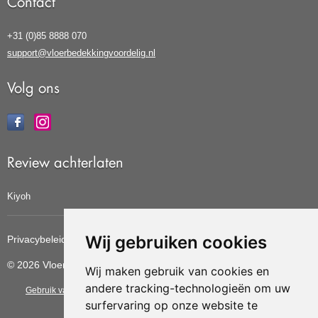
Contact
+31 (0)85 8888 070
support@vloerbedekkingvoordelig.nl
Volg ons
Review achterlaten
Kiyoh
Wij gebruiken cookies
Privacybeleid
Cookiebeleid
Update cookies voorkeuren
© 2026 Vloerbedekkingvoordelig
Wij maken gebruik van cookies en
andere tracking-technologieën om uw
Gebruik van deze site betekent dat u de
algemene voorwaarden
van CBW
surfervaring op onze website te
erkende woonwinkels accepteert.