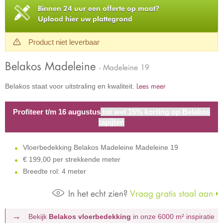
Binnen 24 uur een offerte op maat?
Upload hier uw plattegrond
Product niet leverbaar
Belakos Madeleine
- Madeleine 19
Lees meer
Belakos staat voor uitstraling en kwaliteit.
Profiteer t/m 16 augustus
tot wel 15% korting op Belakos
tapijten
Vloerbedekking Belakos Madeleine Madeleine 19
€
199,00 per strekkende meter
Breedte rol: 4 meter
In het echt zien?
Vraag gratis staal aan
Bekijk
Belakos vloerbedekking
in onze 6000 m²
inspiratie