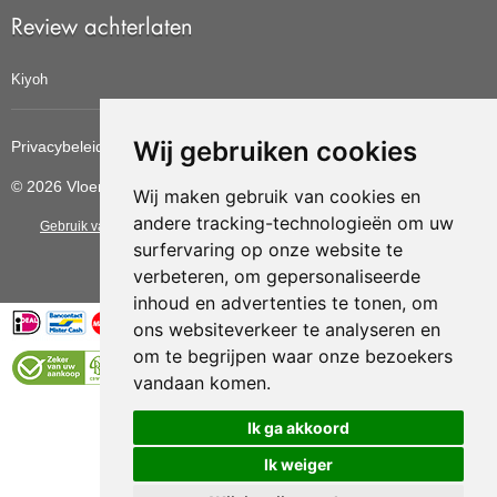
Review achterlaten
Kiyoh
Wij gebruiken cookies
Privacybeleid
Cookiebeleid
Update cookies voorkeuren
© 2026 Vloerbedekkingvoordelig
Wij maken gebruik van cookies en
andere tracking-technologieën om uw
Gebruik van deze site betekent dat u de
algemene voorwaarden
van CBW
surfervaring op onze website te
erkende woonwinkels accepteert.
verbeteren, om gepersonaliseerde
inhoud en advertenties te tonen, om
ons websiteverkeer te analyseren en
om te begrijpen waar onze bezoekers
vandaan komen.
Vloerenvoordelig.nl is een onderdeel van
Ik ga akkoord
Ik weiger