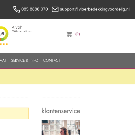
085 8888 070
support@vloerbedekkingvoordelig.nl
:
(0)
MAAT
SERVICE & INFO
CONTACT
klantenservice