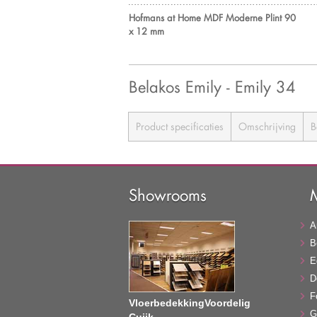
Hofmans at Home MDF Moderne Plint 90
x 12 mm
Belakos Emily - Emily 34
Product specificaties
Omschrijving
B
Showrooms
A
B
E
D
F
VloerbedekkingVoordelig
G
Cuijk