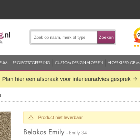
Zoeken
EUM
PROJECTSTOFFERING
CUSTOM DESIGN-VLOEREN
VLOERKLEED OP 
Plan hier een afspraak voor interieuradvies gesprek
4
Product niet leverbaar
Belakos Emily
- Emily 34