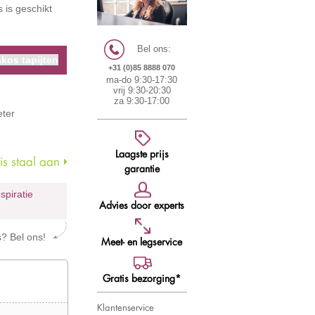
 is geschikt
Bel ons:
kos tapijten
+31 (0)85 8888 070
ma-do 9:30-17:30
vrij 9:30-20:30
za 9:30-17:00
ter
Laagste prijs
s staal aan
garantie
nspiratie
Advies door experts
s? Bel ons!
Meet- en legservice
Gratis bezorging*
Klantenservice