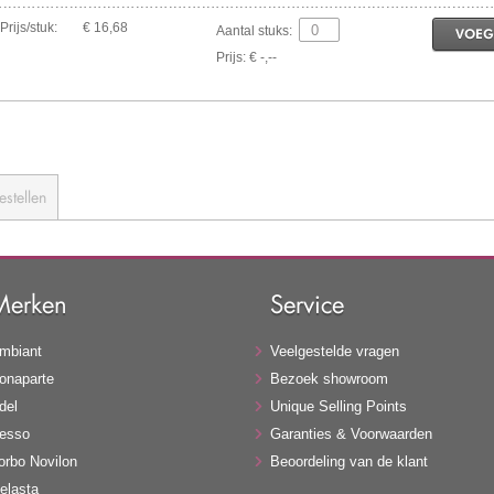
Prijs/stuk:
€ 16,68
Aantal stuks:
VOEG
Prijs: € -,--
estellen
Merken
Service
mbiant
Veelgestelde vragen
onaparte
Bezoek showroom
del
Unique Selling Points
esso
Garanties & Voorwaarden
orbo Novilon
Beoordeling van de klant
elasta