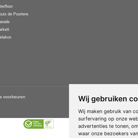
terfloor
ouis de Poortere
arade
arkett
elakos
s voorkeuren
Wij gebruiken c
Gebruik van deze site betekent d
Wij maken gebruik van c
surfervaring op onze web
advertenties te tonen, o
waar onze bezoekers va