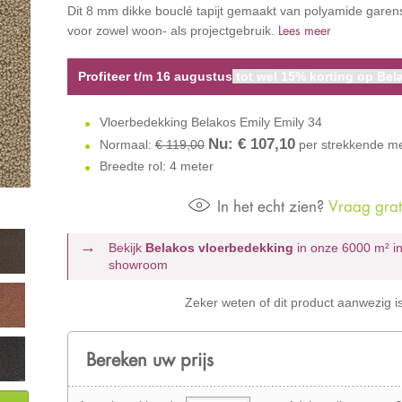
Dit 8 mm dikke bouclé tapijt gemaakt van polyamide garens
Lees meer
voor zowel woon- als projectgebruik.
Profiteer t/m 16 augustus
tot wel 15% korting op Bela
Vloerbedekking Belakos Emily Emily 34
Nu: €
107,10
Normaal:
€ 119,00
per strekkende me
Breedte rol: 4 meter
In het echt zien?
Vraag grati
Bekijk
Belakos vloerbedekking
in onze 6000 m²
i
showroom
Zeker weten of dit product aanwezig i
Bereken uw prijs