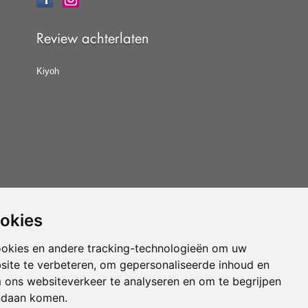
Review achterlaten
Kiyoh
ookies
at u de
algemene voorwaarden
van CBW erkende
woonwinkels accepteert.
ookies en andere tracking-technologieën om uw
site te verbeteren, om gepersonaliseerde inhoud en
Vloerenvoordelig.nl is een onderdeel van
m ons websiteverkeer te analyseren en om te begrijpen
ndaan komen.