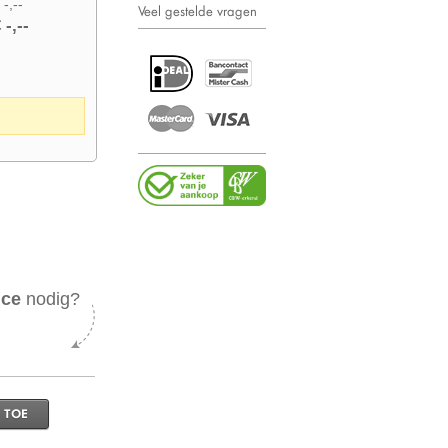
 -,--
Veel gestelde vragen
 -,--
ice
nodig?
 TOE