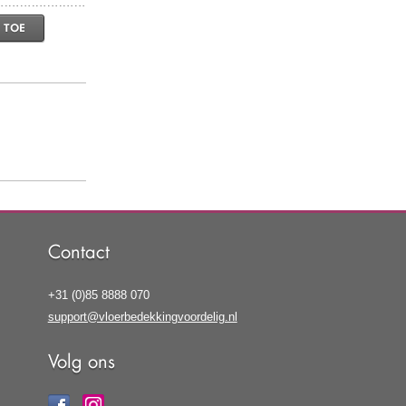
 TOE
Contact
+31 (0)85 8888 070
support@vloerbedekkingvoordelig.nl
Volg ons