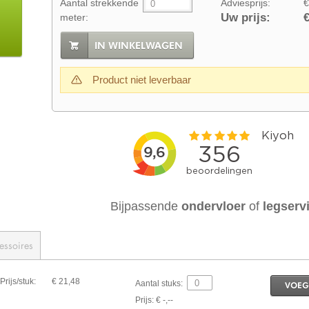
Aantal strekkende
Adviesprijs:
€
Uw prijs:
€
meter:
IN WINKELWAGEN
Product niet leverbaar
Bijpassende
ondervloer
of
legserv
essoires
Prijs/stuk:
€ 21,48
Aantal stuks:
VOEG
Prijs: € -,--