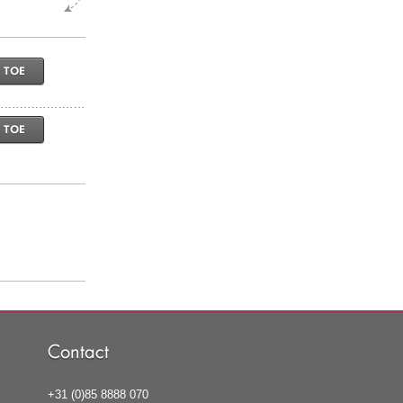
 TOE
 TOE
Contact
+31 (0)85 8888 070