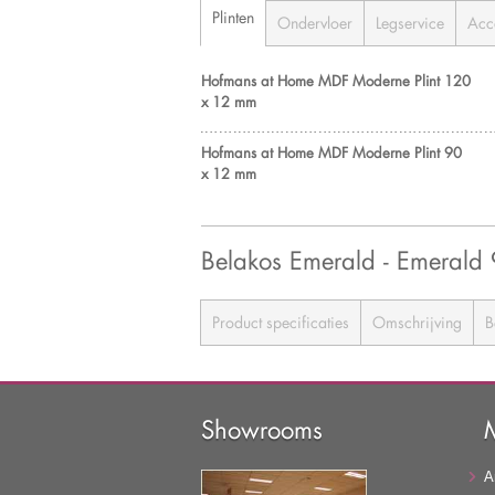
Plinten
Ondervloer
Legservice
Acc
Hofmans at Home MDF Moderne Plint 120
x 12 mm
Hofmans at Home MDF Moderne Plint 90
x 12 mm
Belakos Emerald - Emerald
Product specificaties
Omschrijving
B
Showrooms
A