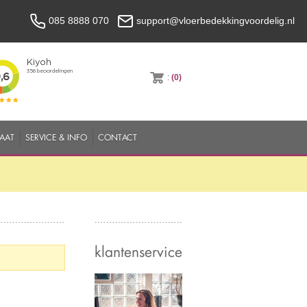
085 8888 070
support@vloerbedekkingvoordelig.nl
:
(0)
MAAT
SERVICE & INFO
CONTACT
klantenservice