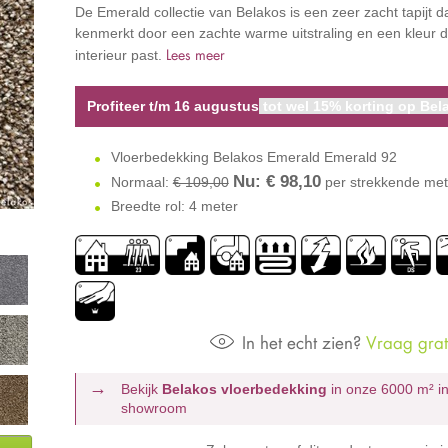
De Emerald collectie van Belakos is een zeer zacht tapijt da
kenmerkt door een zachte warme uitstraling en een kleur da
Lees meer
interieur past.
Profiteer t/m 16 augustus
tot wel 15% korting op Bela
Vloerbedekking Belakos Emerald Emerald 92
Nu: €
98,10
Normaal:
€ 109,00
per strekkende met
Breedte rol: 4 meter
In het echt zien?
Vraag grati
Bekijk
Belakos vloerbedekking
in onze 6000 m²
i
showroom