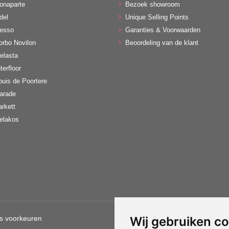
onaparte
Bezoek showroom
del
Unique Selling Points
esso
Garanties & Voorwaarden
orbo Novilon
Beoordeling van de klant
elasta
terfloor
ouis de Poortere
arade
arkett
elakos
s voorkeuren
Wij gebruiken c
Gebruik van deze site betekent d