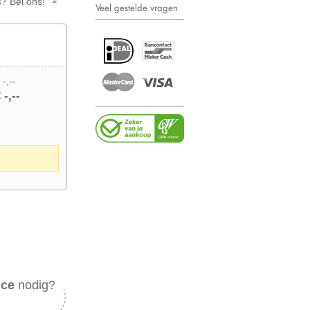
s? Bel ons!
Veel gestelde vragen
 -,--
 -,--
ice
nodig?