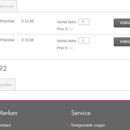
essoires
Prijs/stuk:
€ 21,48
Aantal stuks:
VOEG
Prijs: € -,--
Prijs/stuk:
€ 16,68
Aantal stuks:
VOEG
Prijs: € -,--
 92
estellen
Merken
Service
mbiant
Veelgestelde vragen