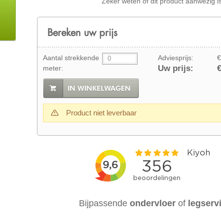
Zeker weten of dit product aanwezig i
Bereken uw prijs
Aantal strekkende
Adviesprijs:
€
Uw prijs:
€
meter:
IN WINKELWAGEN
Product niet leverbaar
Bijpassende
ondervloer
of
legserv