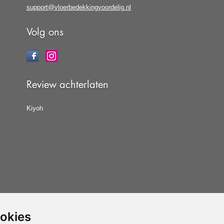
support@vloerbedekkingvoordelig.nl
Volg ons
Review achterlaten
Kiyoh
ookies
at u de
algemene voorwaarden
van CBW erkende