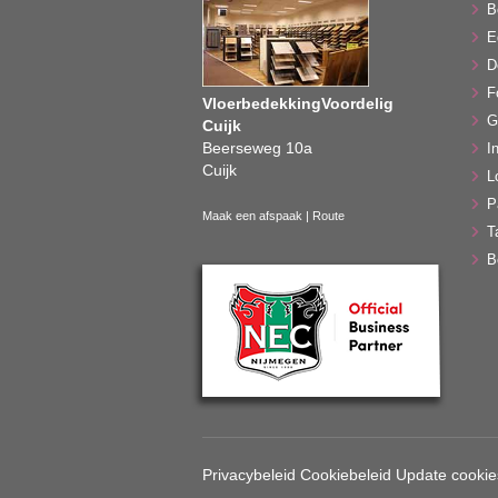
B
E
D
F
VloerbedekkingVoordelig
G
Cuijk
Beerseweg 10a
In
Cuijk
L
P
Maak een afspaak
|
Route
T
B
Privacybeleid
Cookiebeleid
Update cookie