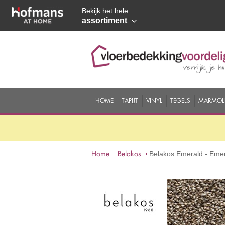
Bekijk het hele
assortiment
HOME
TAPIJT
VINYL
TEGELS
MARMOL
Home
Belakos
Belakos Emerald - Emer