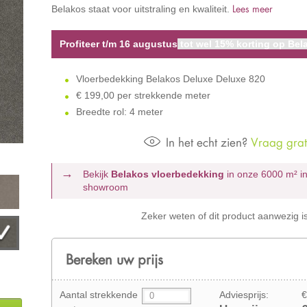
Lees meer
Belakos staat voor uitstraling en kwaliteit.
Profiteer t/m 16 augustus
tot wel 15% korting op Bela
Vloerbedekking Belakos Deluxe Deluxe 820
€
199,00 per strekkende meter
Breedte rol: 4 meter
In het echt zien?
Vraag grati
Bekijk
Belakos vloerbedekking
in onze 6000 m²
i
showroom
Zeker weten of dit product aanwezig i
Bereken uw prijs
Aantal strekkende
Adviesprijs:
€