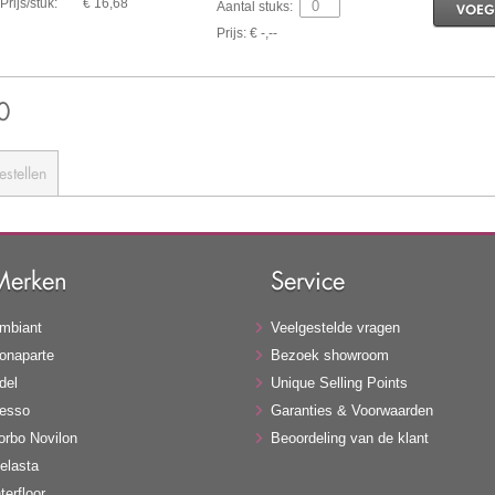
Prijs/stuk:
€ 16,68
Aantal stuks:
VOEG
Prijs: € -,--
0
estellen
Merken
Service
mbiant
Veelgestelde vragen
onaparte
Bezoek showroom
del
Unique Selling Points
esso
Garanties & Voorwaarden
orbo Novilon
Beoordeling van de klant
elasta
terfloor