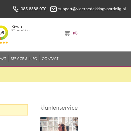
085 8888 070
support@vloerbedekkingvoordelig.nl
:
(0)
MAAT
SERVICE & INFO
CONTACT
klantenservice