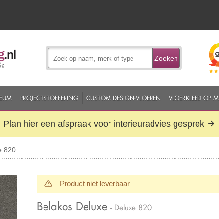
Zoeken
EUM
PROJECTSTOFFERING
CUSTOM DESIGN-VLOEREN
VLOERKLEED OP 
Plan hier een afspraak voor interieuradvies gesprek
e 820
Product niet leverbaar
Belakos Deluxe
- Deluxe 820