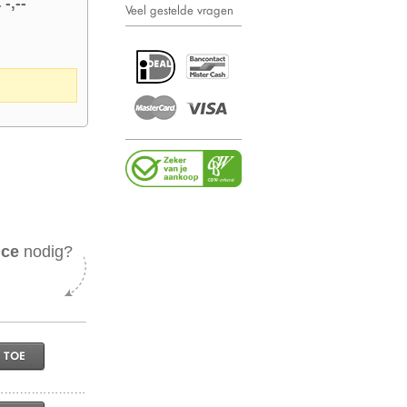
 -,--
Veel gestelde vragen
ice
nodig?
 TOE