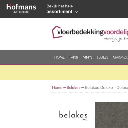
Bekijk het hele
assortiment
HOME
TAPIJT
VINYL
TEGELS
MARMOL
Home
Belakos
Belakos Deluxe - Delux