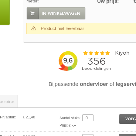
Uw prijs:
€
meter:
IN WINKELWAGEN
Product niet leverbaar
Bijpassende
ondervloer
of
legserv
essoires
Prijs/stuk:
€ 21,48
Aantal stuks:
VOEG
Prijs: € -,--