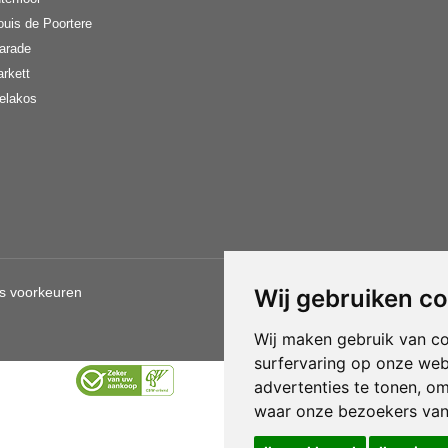
ouis de Poortere
arade
arkett
elakos
s voorkeuren
Wij gebruiken c
Gebruik van deze site betekent d
Wij maken gebruik van c
surfervaring op onze web
advertenties te tonen, o
waar onze bezoekers va