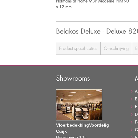
Hofmans at Home MDF Moderne Plint 90
x 12 mm
Belakos Deluxe - Deluxe 82
Product specificaties
Omschrijving
B
Showrooms
A
B
E
D
F
VloerbedekkingVoordelig
G
Cuijk
Beerseweg 10a
In