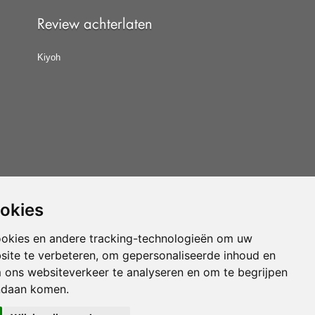
Review achterlaten
Kiyoh
ookies
at u de
algemene voorwaarden
van CBW erkende
woonwinkels accepteert.
ookies en andere tracking-technologieën om uw
site te verbeteren, om gepersonaliseerde inhoud en
Vloerenvoordelig.nl is een onderdeel van
m ons websiteverkeer te analyseren en om te begrijpen
ndaan komen.