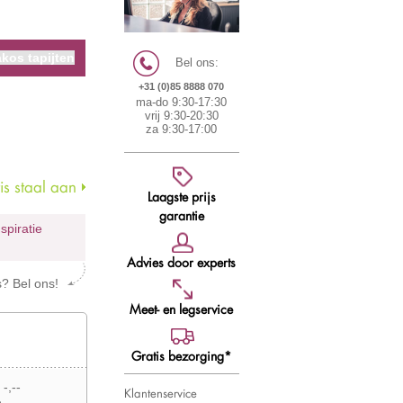
kos tapijten
Bel ons:
+31 (0)85 8888 070
ma-do 9:30-17:30
vrij 9:30-20:30
za 9:30-17:00
s staal aan
Laagste prijs
garantie
nspiratie
Advies door experts
s? Bel ons!
Meet- en legservice
Gratis bezorging*
 -,--
Klantenservice