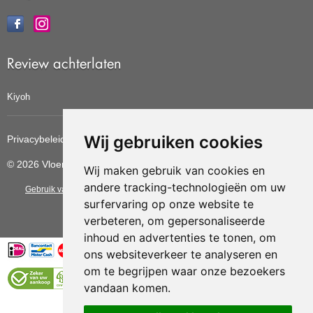
Review achterlaten
Kiyoh
Wij gebruiken cookies
Privacybeleid
Cookiebeleid
Update cookies voorkeuren
© 2026 Vloerbedekkingvoordelig
Wij maken gebruik van cookies en
andere tracking-technologieën om uw
Gebruik van deze site betekent dat u de
algemene voorwaarden
van CBW
surfervaring op onze website te
erkende woonwinkels accepteert.
verbeteren, om gepersonaliseerde
inhoud en advertenties te tonen, om
ons websiteverkeer te analyseren en
om te begrijpen waar onze bezoekers
vandaan komen.
Vloerenvoordelig.nl is een onderdeel van