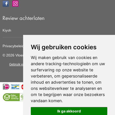
Review achterlaten
Kiyoh
Wij gebruiken cookies
Privacybeleid
Cookiebeleid
Update cookies voorkeuren
© 2026 Vloerbedekkingvoordelig
Wij maken gebruik van cookies en
andere tracking-technologieën om uw
Gebruik van deze site betekent dat u de
algemene voorwaarden
van CBW
surfervaring op onze website te
erkende woonwinkels accepteert.
verbeteren, om gepersonaliseerde
inhoud en advertenties te tonen, om
ons websiteverkeer te analyseren en
om te begrijpen waar onze bezoekers
vandaan komen.
Vloerenvoordelig.nl is een onderdeel van
Ik ga akkoord