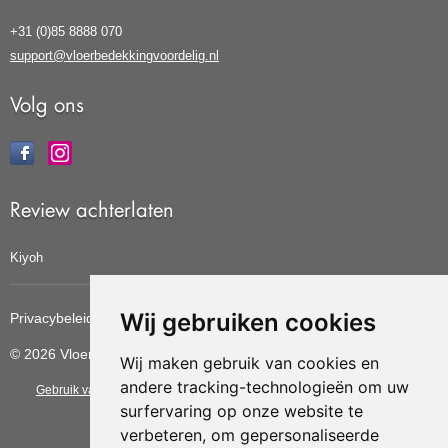
+31 (0)85 8888 070
support@vloerbedekkingvoordelig.nl
Volg ons
Review achterlaten
Kiyoh
Wij gebruiken cookies
Privacybeleid
Cookiebeleid
Update cookies voorkeuren
© 2026 Vloerbedekkingvoordelig
Wij maken gebruik van cookies en
andere tracking-technologieën om uw
Gebruik van deze site betekent dat u de
algemene voorwaarden
van CBW
surfervaring op onze website te
erkende woonwinkels accepteert.
verbeteren, om gepersonaliseerde