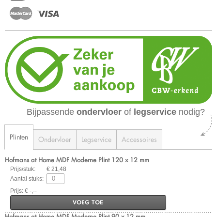
Bijpassende
ondervloer
of
legservice
nodig?
Plinten
Ondervloer
Legservice
Accessoires
Hofmans at Home MDF Moderne Plint 120 x 12 mm
Prijs/stuk:
€ 21,48
Aantal stuks:
Prijs: € -,--
VOEG TOE
Hofmans at Home MDF Moderne Plint 90 x 12 mm