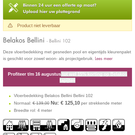
Binnen 24 uur een offerte op maat?
Upload hier uw plattegrond
Product niet leverbaar
Belakos Bellini
- Bellini 102
Deze vloerbedekking met gesneden pool en eigentijds kleurenpalet
Lees meer
is geschikt voor zowel woon- als projectgebruik.
Profiteer t/m 16 augustus
tot wel 15% korting op Belakos
tapijten
Vloerbedekking Belakos Bellini Bellini 102
Nu: €
125,10
Normaal:
€ 139,00
per strekkende meter
Breedte rol: 4 meter