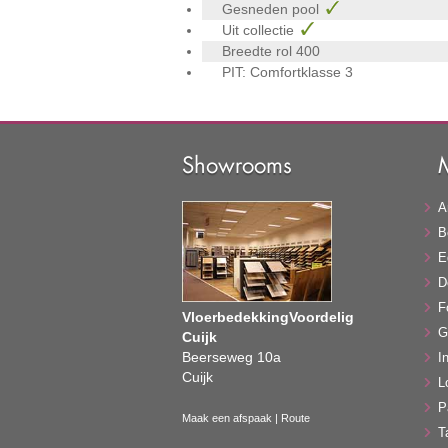
Gesneden pool
Uit collectie
Breedte rol
400
PIT: Comfortklasse
3
Showrooms
A
B
E
D
F
VloerbedekkingVoordelig
G
Cuijk
Beerseweg 10a
In
Cuijk
L
P
Maak een afspaak
|
Route
T