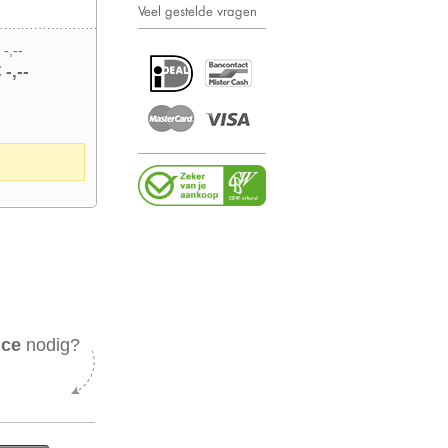
Veel gestelde vragen
 -,--
 -,--
ice
nodig?