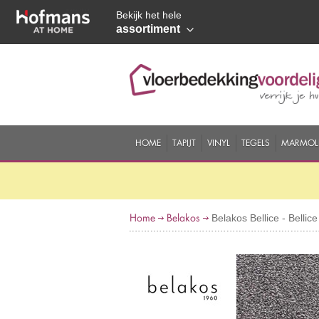
Bekijk het hele
assortiment
HOME
TAPIJT
VINYL
TEGELS
MARMOL
Home
Belakos
Belakos Bellice - Bellice