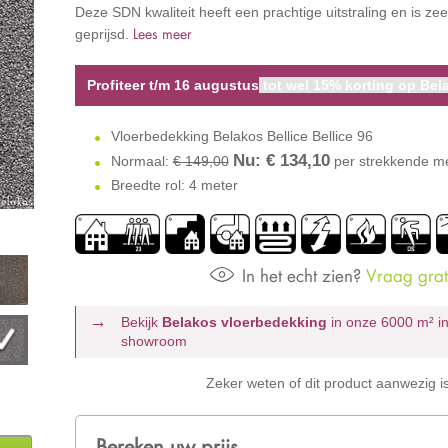
Deze SDN kwaliteit heeft een prachtige uitstraling en is zee
Lees meer
geprijsd.
Profiteer t/m 16 augustus
tot wel 15% korting op Bela
Vloerbedekking Belakos Bellice Bellice 96
Nu: €
134,10
Normaal:
€ 149,00
per strekkende m
Breedte rol: 4 meter
In het echt zien?
Vraag grati
Bekijk
Belakos vloerbedekking
in onze 6000 m²
i
showroom
Zeker weten of dit product aanwezig i
Bereken uw prijs