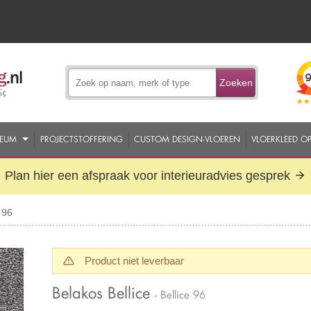
Zoeken
EUM
PROJECTSTOFFERING
CUSTOM DESIGN-VLOEREN
VLOERKLEED O
Plan hier een afspraak voor interieuradvies gesprek
 96
Product niet leverbaar
Belakos Bellice
- Bellice 96