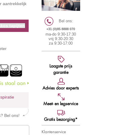
r aantrekkelijk
Bel ons:
kos tapijten
+31 (0)85 8888 070
ma-do 9:30-17:30
vrij 9:30-20:30
za 9:30-17:00
eter
Laagste prijs
garantie
s staal aan
Advies door experts
nspiratie
Meet- en legservice
s? Bel ons!
Gratis bezorging*
Klantenservice