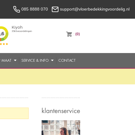
085 8888 070
support@vloerbedekkingvoordelig.nl
:
(0)
P MAAT
SERVICE & INFO
CONTACT
klantenservice