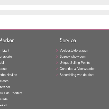
Merken
Service
mbiant
Veelgestelde vragen
onaparte
Bezoek showroom
del
Unique Selling Points
esso
Garanties & Voorwaarden
orbo Novilon
Beoordeling van de klant
elasta
terfloor
ouis de Poortere
arade
arkett