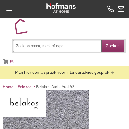
Zoeken
(0)
Plan hier een afspraak voor interieuradvies gesprek
Home
Belakos
Belakos Atol - Atol 92