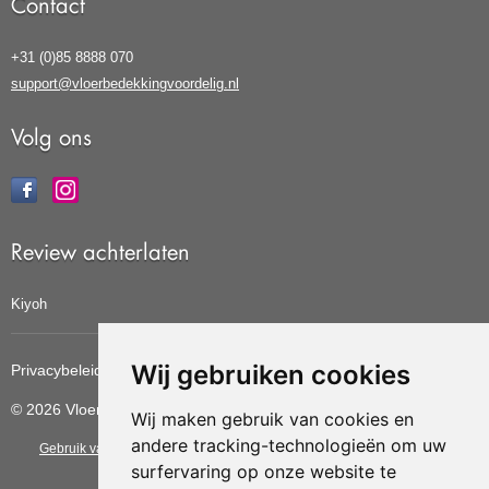
Contact
+31 (0)85 8888 070
support@vloerbedekkingvoordelig.nl
Volg ons
Review achterlaten
Kiyoh
Wij gebruiken cookies
Privacybeleid
Cookiebeleid
Update cookies voorkeuren
© 2026 Vloerbedekkingvoordelig
Wij maken gebruik van cookies en
andere tracking-technologieën om uw
Gebruik van deze site betekent dat u de
algemene voorwaarden
van CBW
surfervaring op onze website te
erkende woonwinkels accepteert.