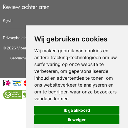
Review achterlaten
Kiyoh
Wij gebruiken cookies
Privacybeleid
Cookiebeleid
Update cookies voorkeuren
© 2026 Vloerbedekkingvoordelig
Wij maken gebruik van cookies en
andere tracking-technologieën om uw
Gebruik van deze site betekent dat u de
algemene voorwaarden
van CBW
surfervaring op onze website te
erkende woonwinkels accepteert.
verbeteren, om gepersonaliseerde
inhoud en advertenties te tonen, om
ons websiteverkeer te analyseren en
om te begrijpen waar onze bezoekers
vandaan komen.
Vloerenvoordelig.nl is een onderdeel van
Ik ga akkoord
Ik weiger