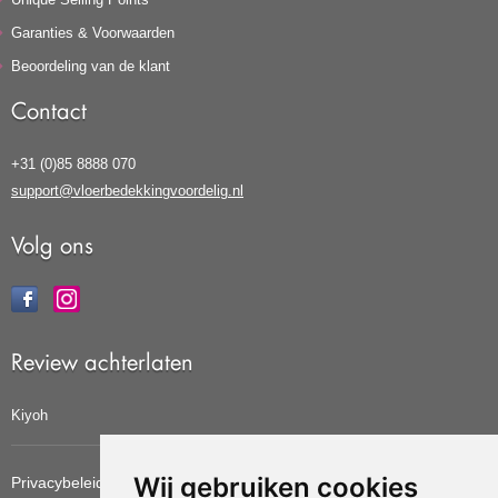
Garanties & Voorwaarden
Beoordeling van de klant
Contact
+31 (0)85 8888 070
support@vloerbedekkingvoordelig.nl
Volg ons
Review achterlaten
Kiyoh
Wij gebruiken cookies
Privacybeleid
Cookiebeleid
Update cookies voorkeuren