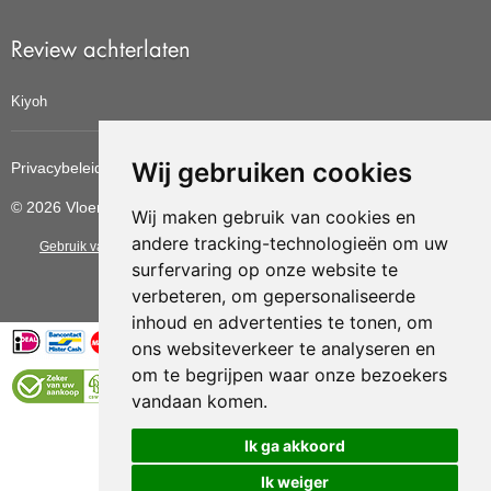
Review achterlaten
Kiyoh
Wij gebruiken cookies
Privacybeleid
Cookiebeleid
Update cookies voorkeuren
© 2026 Vloerbedekkingvoordelig
Wij maken gebruik van cookies en
andere tracking-technologieën om uw
Gebruik van deze site betekent dat u de
algemene voorwaarden
van CBW
surfervaring op onze website te
erkende woonwinkels accepteert.
verbeteren, om gepersonaliseerde
inhoud en advertenties te tonen, om
ons websiteverkeer te analyseren en
om te begrijpen waar onze bezoekers
vandaan komen.
Vloerenvoordelig.nl is een onderdeel van
Ik ga akkoord
Ik weiger