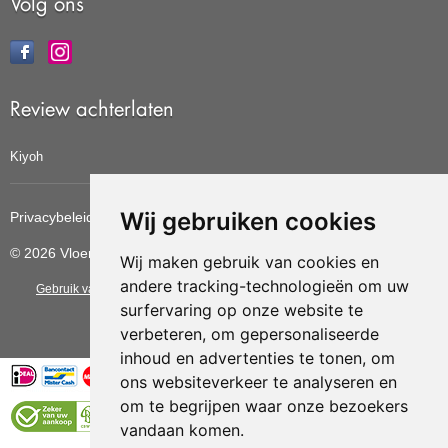
Volg ons
Review achterlaten
Kiyoh
Wij gebruiken cookies
Privacybeleid
Cookiebeleid
Update cookies voorkeuren
© 2026 Vloerbedekkingvoordelig
Wij maken gebruik van cookies en
andere tracking-technologieën om uw
Gebruik van deze site betekent dat u de
algemene voorwaarden
van CBW
surfervaring op onze website te
erkende woonwinkels accepteert.
verbeteren, om gepersonaliseerde
inhoud en advertenties te tonen, om
ons websiteverkeer te analyseren en
om te begrijpen waar onze bezoekers
vandaan komen.