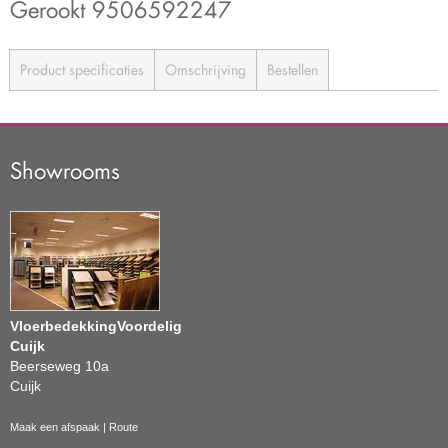
Gerookt 9506592247
Product specificaties
Omschrijving
Bestellen
Showrooms
VloerbedekkingVoordelig
Cuijk
Beerseweg 10a
Cuijk
Maak een afspaak
|
Route