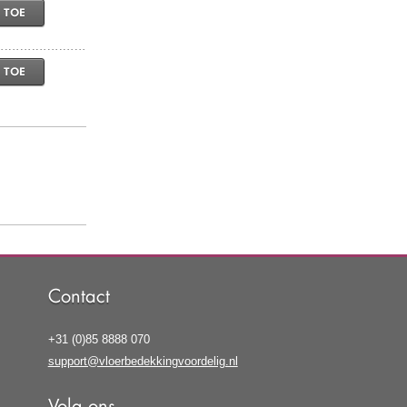
 TOE
 TOE
Contact
+31 (0)85 8888 070
support@vloerbedekkingvoordelig.nl
Volg ons