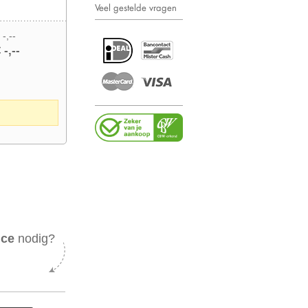
Veel gestelde vragen
 -,--
 -,--
ice
nodig?