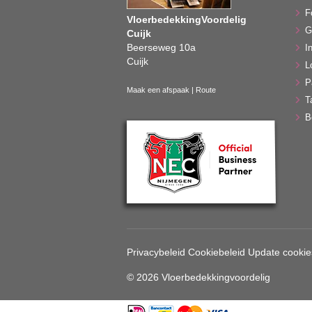
F
VloerbedekkingVoordelig
G
Cuijk
Beerseweg 10a
In
Cuijk
L
P
Maak een afspaak
|
Route
T
B
Privacybeleid
Cookiebeleid
Update cookie
© 2026 Vloerbedekkingvoordelig