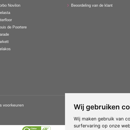
orbo Novilon
Beoordeling van de klant
elasta
terfloor
ouis de Poortere
arade
arkett
elakos
s voorkeuren
Wij gebruiken c
Gebruik van deze site betekent d
Wij maken gebruik van c
surfervaring op onze web