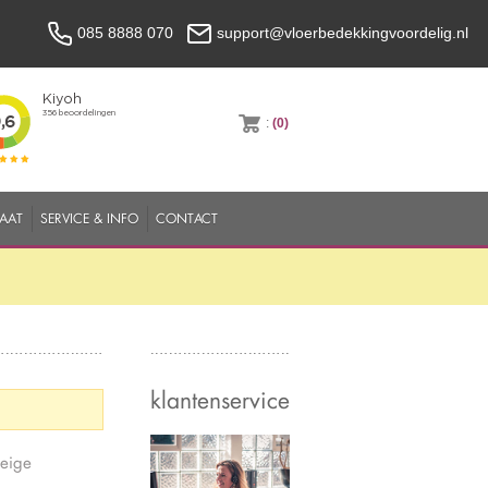
085 8888 070
support@vloerbedekkingvoordelig.nl
:
(0)
MAAT
SERVICE & INFO
CONTACT
klantenservice
Beige