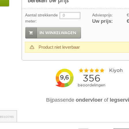
Aantal strekkende
Adviesprijs:
€
Uw prijs:
€
meter:
IN WINKELWAGEN
Product niet leverbaar
Bijpassende
ondervloer
of
legserv
essoires