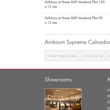
Hofmans at Home MDF Moderne Plint 120
x 12 mm
Hofmans at Home MDF Moderne Plint 90
x 12 mm
Ambiant Supreme Calvados
Product specificaties
Omschrijving
B
Showrooms
A
B
E
D