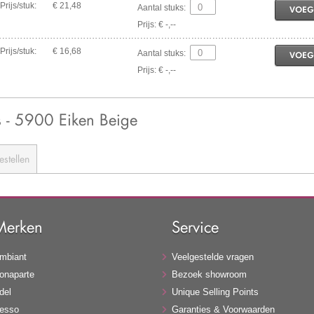
Prijs/stuk:
€ 21,48
Aantal stuks:
VOEG
Prijs: € -,--
Prijs/stuk:
€ 16,68
Aantal stuks:
VOEG
Prijs: € -,--
 - 5900 Eiken Beige
estellen
Merken
Service
mbiant
Veelgestelde vragen
onaparte
Bezoek showroom
del
Unique Selling Points
esso
Garanties & Voorwaarden