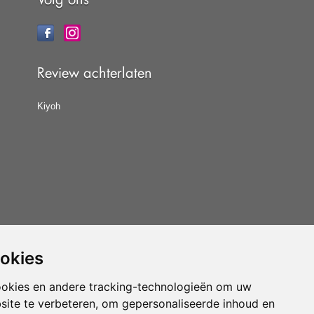
Review achterlaten
Kiyoh
ookies
at u de
algemene voorwaarden
van CBW erkende
woonwinkels accepteert.
ookies en andere tracking-technologieën om uw
site te verbeteren, om gepersonaliseerde inhoud en