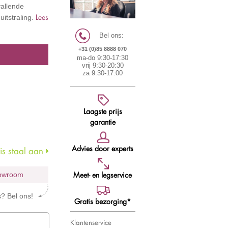
vallende
Lees
itstraling.
Bel ons:
+31 (0)85 8888 070
ma-do 9:30-17:30
vrij 9:30-20:30
za 9:30-17:00
Laagste prijs
garantie
Advies door experts
s staal aan
Meet- en legservice
howroom
s? Bel ons!
Gratis bezorging*
Klantenservice