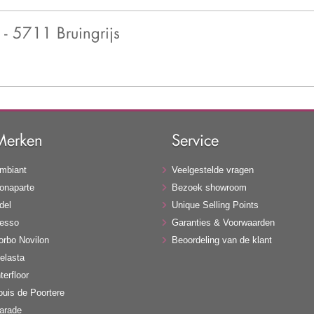
- 5711 Bruingrijs
Merken
Service
mbiant
Veelgestelde vragen
onaparte
Bezoek showroom
del
Unique Selling Points
esso
Garanties & Voorwaarden
orbo Novilon
Beoordeling van de klant
elasta
terfloor
ouis de Poortere
arade