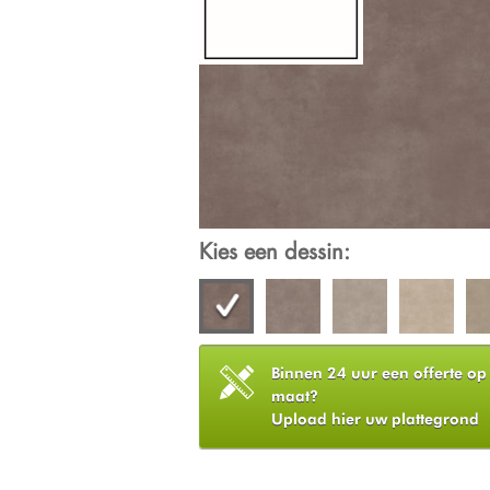
Kies een dessin:
Binnen 24 uur een offerte op
maat?
Upload hier uw plattegrond