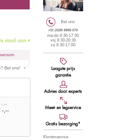
Bel ons:
+31 (0)85 8888 070
ma-do 9:30-17:30
s staal aan
vrij 9:30-20:30
za 9:30-17:00
howroom
Laagste prijs
s? Bel ons!
garantie
Advies door experts
 -,--
Meet- en legservice
 -,--
Gratis bezorging*
Klantenservice