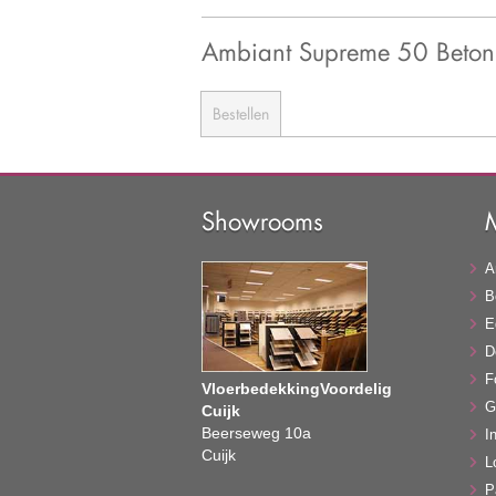
Ambiant Supreme 50 Beton 
Bestellen
Showrooms
A
B
E
D
F
VloerbedekkingVoordelig
G
Cuijk
Beerseweg 10a
In
Cuijk
L
P