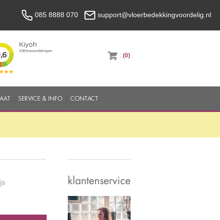
085 8888 070
support@vloerbedekkingvoordelig.nl
:
(0)
MAAT
SERVICE & INFO
CONTACT
klantenservice
js