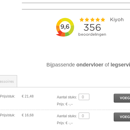
Bijpassende
ondervloer
of
legserv
essoires
Prijs/stuk:
€ 21,48
Aantal stuks:
VOEG
Prijs: € -,--
Prijs/stuk:
€ 16,68
Aantal stuks:
VOEG
Prijs: € -,--