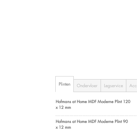
Plinten
Ondervloer
Legservice
Acc
Hofmans at Home MDF Moderne Plint 120
x 12 mm
Hofmans at Home MDF Moderne Plint 90
x 12 mm