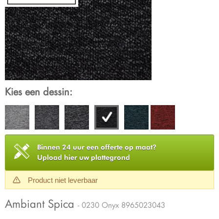
Kies een dessin:
Binnen 24 uur een offerte op maat?
Upload hier uw plattegrond
Product niet leverbaar
Ambiant Spica
- 0230 Onyx 8965023043