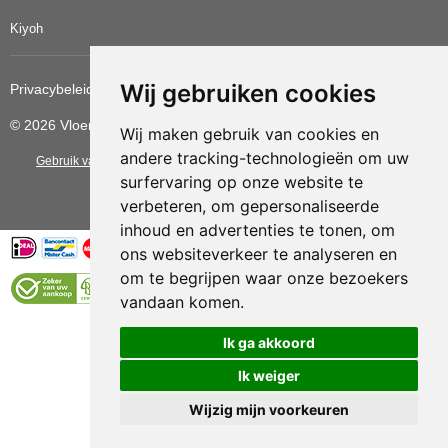
Kiyoh
Wij gebruiken cookies
Privacybeleid
Cookiebeleid
Update cookies voorkeuren
© 2026 Vloerbedekkingvoordelig
Wij maken gebruik van cookies en
andere tracking-technologieën om uw
Gebruik van deze site betekent dat u de
algemene voorwaarden
van CBW
surfervaring op onze website te
erkende woonwinkels accepteert.
verbeteren, om gepersonaliseerde
inhoud en advertenties te tonen, om
ons websiteverkeer te analyseren en
om te begrijpen waar onze bezoekers
vandaan komen.
Vloerenvoordelig.nl is een onderdeel van
Ik ga akkoord
Ik weiger
Wijzig mijn voorkeuren