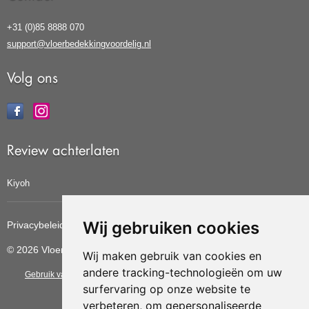
+31 (0)85 8888 070
support@vloerbedekkingvoordelig.nl
Volg ons
Review achterlaten
Kiyoh
Wij gebruiken cookies
Privacybeleid
Cookiebeleid
Update cookies voorkeuren
© 2026 Vloerbedekkingvoordelig
Wij maken gebruik van cookies en
andere tracking-technologieën om uw
Gebruik van deze site betekent dat u de
algemene voorwaarden
van CBW
surfervaring op onze website te
erkende woonwinkels accepteert.
verbeteren, om gepersonaliseerde