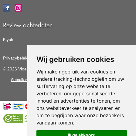
Review achterlaten
Kiyoh
Wij gebruiken cookies
Privacybeleid
Cookiebeleid
Update cookies voorkeuren
© 2026 Vloerbedekkingvoordelig
Wij maken gebruik van cookies en
andere tracking-technologieën om uw
Gebruik van deze site betekent dat u de
algemene voorwaarden
van CBW
surfervaring op onze website te
erkende woonwinkels accepteert.
verbeteren, om gepersonaliseerde
inhoud en advertenties te tonen, om
ons websiteverkeer te analyseren en
om te begrijpen waar onze bezoekers
vandaan komen.
Vloerenvoordelig.nl is een onderdeel van
Ik ga akkoord