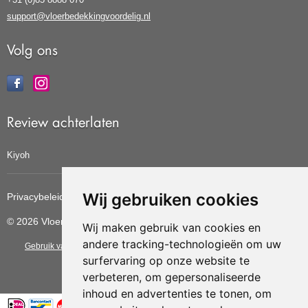
support@vloerbedekkingvoordelig.nl
Volg ons
Review achterlaten
Kiyoh
Wij gebruiken cookies
Privacybeleid
Cookiebeleid
Update cookies voorkeuren
© 2026 Vloerbedekkingvoordelig
Wij maken gebruik van cookies en
andere tracking-technologieën om uw
Gebruik van deze site betekent dat u de
algemene voorwaarden
van CBW
surfervaring op onze website te
erkende woonwinkels accepteert.
verbeteren, om gepersonaliseerde
inhoud en advertenties te tonen, om