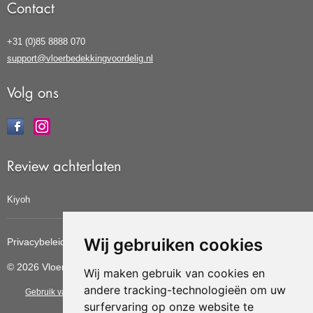
Contact
+31 (0)85 8888 070
support@vloerbedekkingvoordelig.nl
Volg ons
Review achterlaten
Kiyoh
Wij gebruiken cookies
Privacybeleid
Cookiebeleid
Update cookies voorkeuren
© 2026 Vloerbedekkingvoordelig
Wij maken gebruik van cookies en
andere tracking-technologieën om uw
Gebruik van deze site betekent dat u de
algemene voorwaarden
van CBW
surfervaring op onze website te