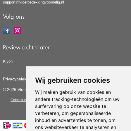
support@vloerbedekkingvoordelig.nl
Volg ons
Review achterlaten
Kiyoh
Wij gebruiken cookies
Privacybeleid
Cookiebeleid
Update cookies voorkeuren
© 2026 Vloerbedekkingvoordelig
Wij maken gebruik van cookies en
andere tracking-technologieën om uw
Gebruik van deze site betekent dat u de
algemene voorwaarden
van CBW
surfervaring op onze website te
erkende woonwinkels accepteert.
verbeteren, om gepersonaliseerde
inhoud en advertenties te tonen, om
ons websiteverkeer te analyseren en