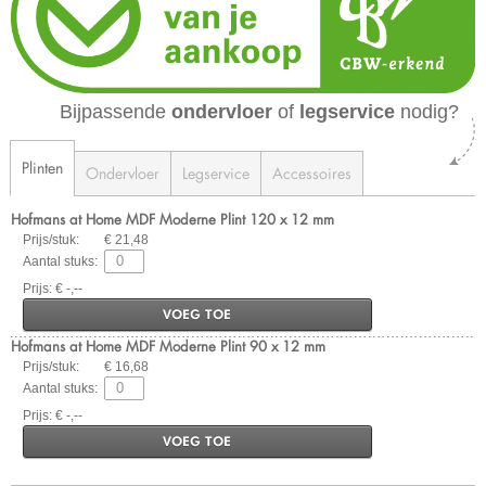
Bijpassende
ondervloer
of
legservice
nodig?
Plinten
Ondervloer
Legservice
Accessoires
Hofmans at Home MDF Moderne Plint 120 x 12 mm
Prijs/stuk:
€ 21,48
Aantal stuks:
Prijs: € -,--
VOEG TOE
Hofmans at Home MDF Moderne Plint 90 x 12 mm
Prijs/stuk:
€ 16,68
Aantal stuks:
Prijs: € -,--
VOEG TOE