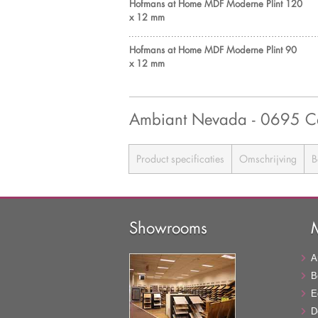
Hofmans at Home MDF Moderne Plint 120
x 12 mm
Hofmans at Home MDF Moderne Plint 90
x 12 mm
Ambiant Nevada - 0695 
Product specificaties
Omschrijving
B
Showrooms
A
B
E
D