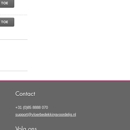
 TOE
 TOE
Contact
+31 (0)85 8888 070
support@vloerbedekkingvoordelig.nl
Volg ons