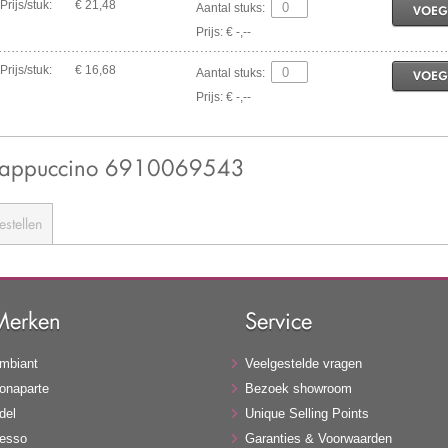
Prijs/stuk:
€ 21,48
Aantal stuks:
VOEG
Prijs: € -,--
Prijs/stuk:
€ 16,68
Aantal stuks:
VOEG
Prijs: € -,--
Cappuccino 6910069543
estellen
Merken
Service
mbiant
Veelgestelde vragen
onaparte
Bezoek showroom
del
Unique Selling Points
esso
Garanties & Voorwaarden