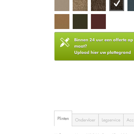
Binnen 24 uur een offerte op
maat?
Upload hier uw plattegrond
Plinten
Ondervloer
Legservice
Acc