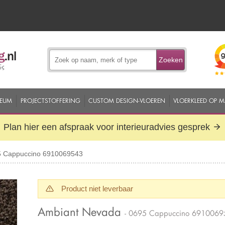
Zoeken
EUM
PROJECTSTOFFERING
CUSTOM DESIGN-VLOEREN
VLOERKLEED OP 
Plan hier een afspraak voor interieuradvies gesprek
5 Cappuccino 6910069543
Product niet leverbaar
Ambiant Nevada
- 0695 Cappuccino 6910069