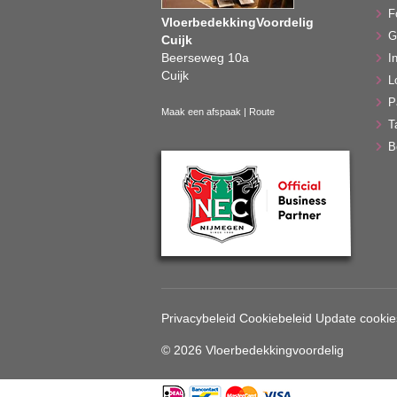
F
VloerbedekkingVoordelig
G
Cuijk
Beerseweg 10a
In
Cuijk
L
P
Maak een afspaak
|
Route
T
B
Privacybeleid
Cookiebeleid
Update cookie
© 2026 Vloerbedekkingvoordelig