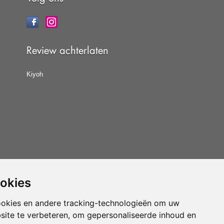
Review achterlaten
Kiyoh
ookies
at u de
algemene voorwaarden
van CBW erkende
woonwinkels accepteert.
ookies en andere tracking-technologieën om uw
site te verbeteren, om gepersonaliseerde inhoud en