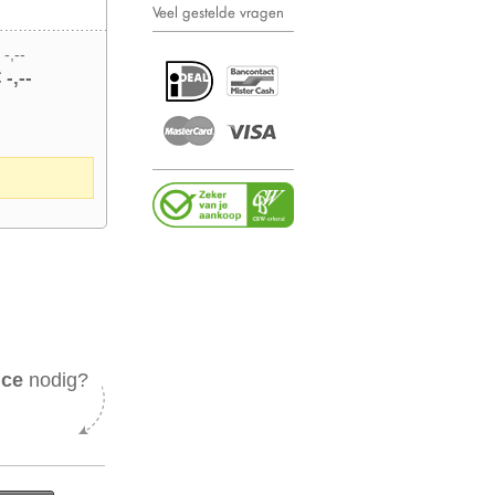
Veel gestelde vragen
 -,--
 -,--
ice
nodig?