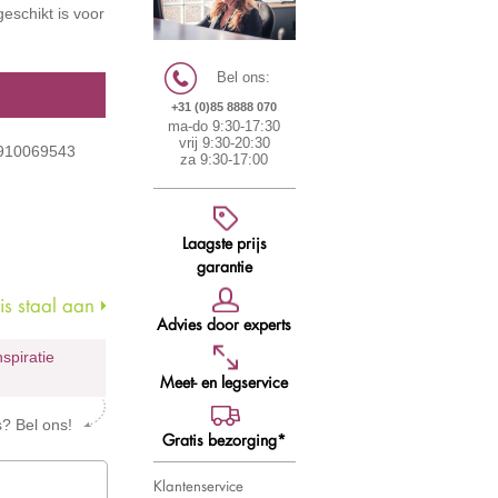
geschikt is voor
Bel ons:
+31 (0)85 8888 070
ma-do 9:30-17:30
vrij 9:30-20:30
6910069543
za 9:30-17:00
Laagste prijs
garantie
s staal aan
Advies door experts
nspiratie
Meet- en legservice
s? Bel ons!
Gratis bezorging*
Klantenservice