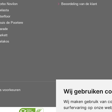
orbo Novilon
Beoordeling van de klant
elasta
terfloor
ouis de Poortere
arade
arkett
elakos
s voorkeuren
Wij gebruiken c
Gebruik van deze site betekent d
Wij maken gebruik van c
surfervaring op onze web