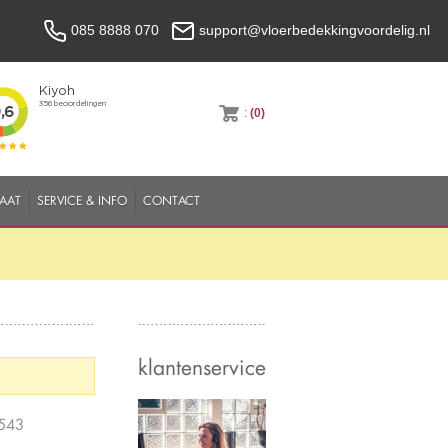
085 8888 070
support@vloerbedekkingvoordelig.nl
:
(0)
MAAT
SERVICE & INFO
CONTACT
klantenservice
543