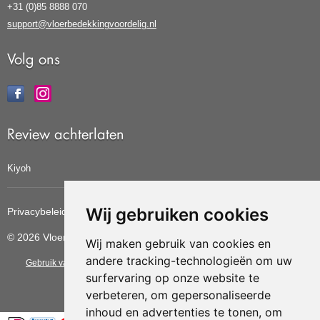
+31 (0)85 8888 070
support@vloerbedekkingvoordelig.nl
Volg ons
Review achterlaten
Kiyoh
Wij gebruiken cookies
Privacybeleid
Cookiebeleid
Update cookies voorkeuren
© 2026 Vloerbedekkingvoordelig
Wij maken gebruik van cookies en
andere tracking-technologieën om uw
Gebruik van deze site betekent dat u de
algemene voorwaarden
van CBW
surfervaring op onze website te
erkende woonwinkels accepteert.
verbeteren, om gepersonaliseerde
inhoud en advertenties te tonen, om