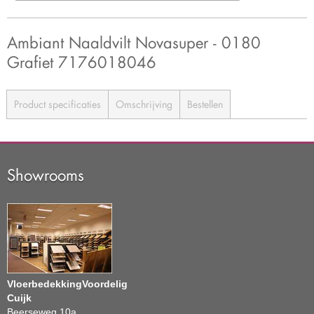
Ambiant Naaldvilt Novasuper - 0180
Grafiet 7176018046
Product specificaties
Omschrijving
Bestellen
Showrooms
VloerbedekkingVoordelig
Cuijk
Beerseweg 10a