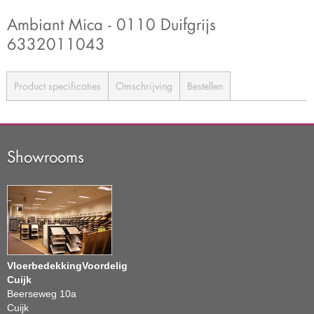
Ambiant Mica - 0110 Duifgrijs
6332011043
Product specificaties
Omschrijving
Bestellen
Showrooms
VloerbedekkingVoordelig
Cuijk
Beerseweg 10a
Cuijk