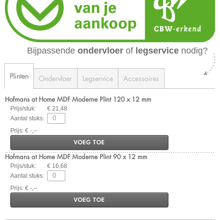
Bijpassende
ondervloer
of
legservice
nodig?
Plinten
Ondervloer
Legservice
Accessoires
Hofmans at Home MDF Moderne Plint 120 x 12 mm
Prijs/stuk:
€ 21,48
Aantal stuks:
Prijs: € -,--
VOEG TOE
Hofmans at Home MDF Moderne Plint 90 x 12 mm
Prijs/stuk:
€ 16,68
Aantal stuks:
Prijs: € -,--
VOEG TOE