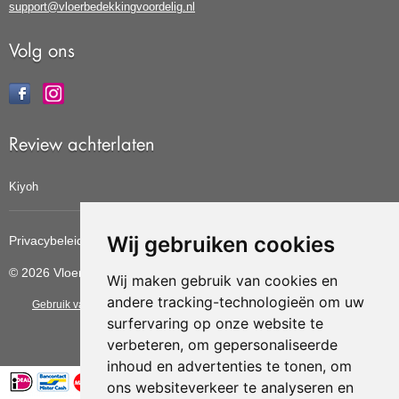
support@vloerbedekkingvoordelig.nl
Volg ons
Review achterlaten
Kiyoh
Wij gebruiken cookies
Privacybeleid
Cookiebeleid
Update cookies voorkeuren
© 2026 Vloerbedekkingvoordelig
Wij maken gebruik van cookies en
andere tracking-technologieën om uw
Gebruik van deze site betekent dat u de
algemene voorwaarden
van CBW
surfervaring op onze website te
erkende woonwinkels accepteert.
verbeteren, om gepersonaliseerde
inhoud en advertenties te tonen, om
ons websiteverkeer te analyseren en