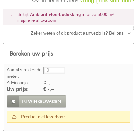
In het echt zien?
Vraag gratis staal aan
Bekijk
Ambiant vloerbedekking
in onze 6000 m²
inspiratie showroom
Zeker weten of dit product aanwezig is? Bel ons!
Bereken uw prijs
Aantal strekkende
meter:
Adviesprijs:
€ -,--
Uw prijs:
€ -,--
IN WINKELWAGEN
Product niet leverbaar