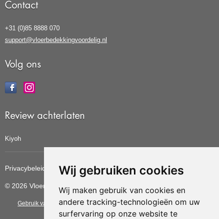
Contact
+31 (0)85 8888 070
support@vloerbedekkingvoordelig.nl
Volg ons
Review achterlaten
Kiyoh
Wij gebruiken cookies
Privacybeleid
Cookiebeleid
Update cookies voorkeuren
© 2026 Vloerbedekkingvoordelig
Wij maken gebruik van cookies en
andere tracking-technologieën om uw
Gebruik van deze site betekent dat u de
algemene voorwaarden
van CBW
surfervaring op onze website te