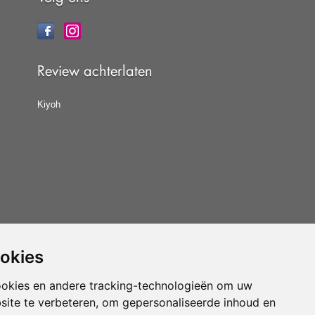
Review achterlaten
Kiyoh
ookies
at u de
algemene voorwaarden
van CBW erkende
woonwinkels accepteert.
ookies en andere tracking-technologieën om uw
site te verbeteren, om gepersonaliseerde inhoud en