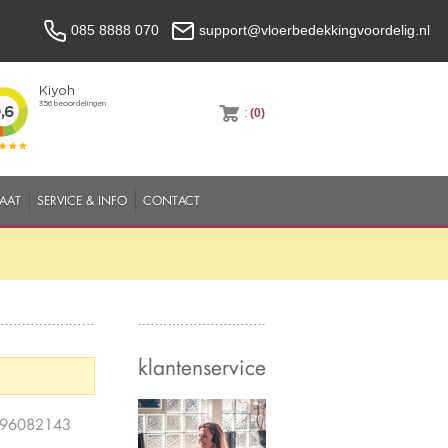
085 8888 070
support@vloerbedekkingvoordelig.nl
:
(0)
MAAT
SERVICE & INFO
CONTACT
klantenservice
396082143