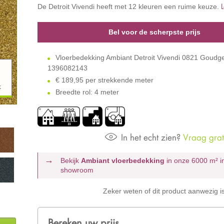
De Detroit Vivendi heeft met 12 kleuren een ruime keuze.
Bel voor de scherpste prijs
Vloerbedekking Ambiant Detroit Vivendi 0821 Goudg
1396082143
€
189,95 per strekkende meter
k
Breedte rol: 4 meter
In het echt zien?
Vraag grati
Bekijk
Ambiant vloerbedekking
in onze 6000 m²
i
showroom
Zeker weten of dit product aanwezig i
Bereken uw prijs