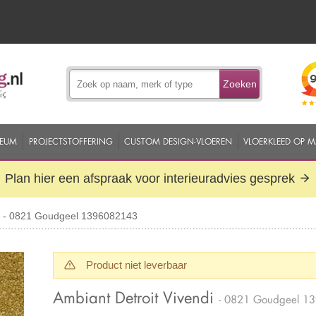
Zoeken
EUM
PROJECTSTOFFERING
CUSTOM DESIGN-VLOEREN
VLOERKLEED OP 
Plan hier een afspraak voor interieuradvies gesprek
di - 0821 Goudgeel 1396082143
Product niet leverbaar
Ambiant Detroit Vivendi
- 0821 Goudgeel 1