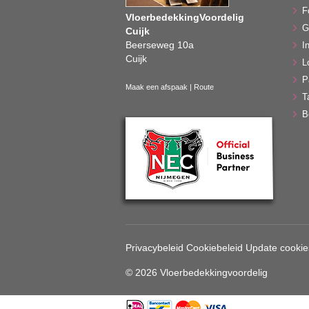
F
VloerbedekkingVoordelig
G
Cuijk
Beerseweg 10a
In
Cuijk
L
P
Maak een afspaak
|
Route
T
B
Privacybeleid
Cookiebeleid
Update cookie
© 2026 Vloerbedekkingvoordelig