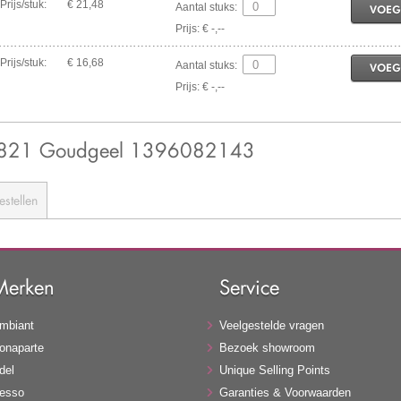
Prijs/stuk:
€ 21,48
Aantal stuks:
VOEG
Prijs: € -,--
Prijs/stuk:
€ 16,68
Aantal stuks:
VOEG
Prijs: € -,--
- 0821 Goudgeel 1396082143
estellen
Merken
Service
mbiant
Veelgestelde vragen
onaparte
Bezoek showroom
del
Unique Selling Points
esso
Garanties & Voorwaarden