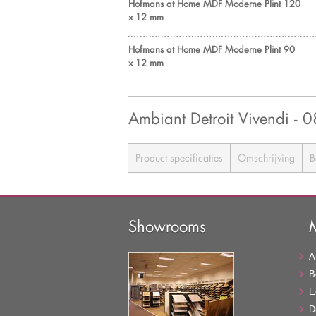
Hofmans at Home MDF Moderne Plint 120
x 12 mm
Hofmans at Home MDF Moderne Plint 90
x 12 mm
Ambiant Detroit Vivendi 
Product specificaties
Omschrijving
B
Showrooms
A
B
E
D