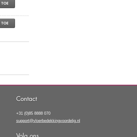
 TOE
 TOE
Contact
+31 (0)85 8888 070
support@vloerbedekkingvoordelig.nl
Volg ons