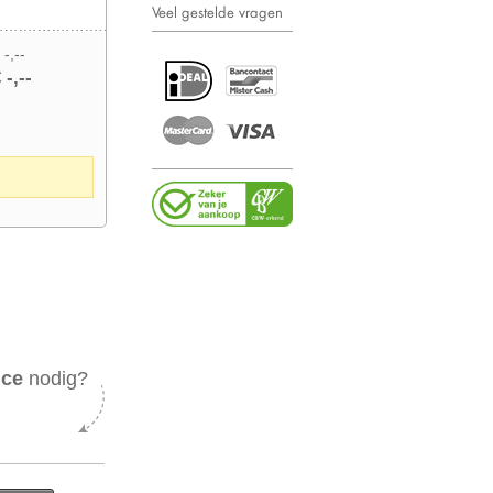
Veel gestelde vragen
 -,--
 -,--
ice
nodig?