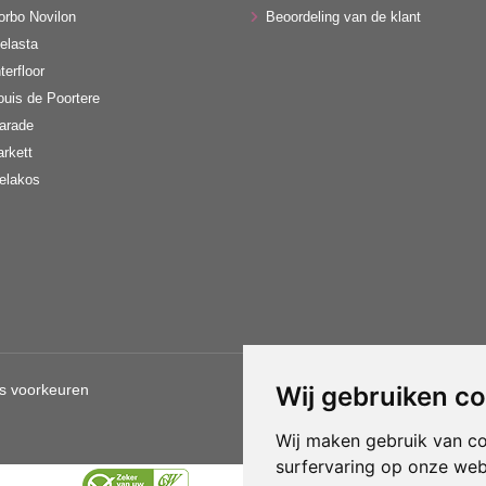
orbo Novilon
Beoordeling van de klant
elasta
terfloor
ouis de Poortere
arade
arkett
elakos
s voorkeuren
Wij gebruiken c
Gebruik van deze site betekent d
Wij maken gebruik van c
surfervaring op onze web