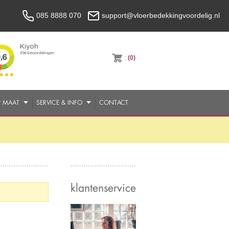
085 8888 070
support@vloerbedekkingvoordelig.nl
:
(0)
P MAAT
SERVICE & INFO
CONTACT
klantenservice