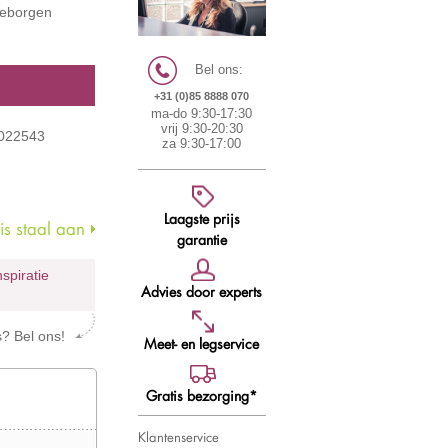
 geborgen
Bel ons:
+31 (0)85 8888 070
ma-do 9:30-17:30
vrij 9:30-20:30
5022543
za 9:30-17:00
Laagste prijs
s staal aan
garantie
nspiratie
Advies door experts
s? Bel ons!
Meet- en legservice
Gratis bezorging*
Klantenservice