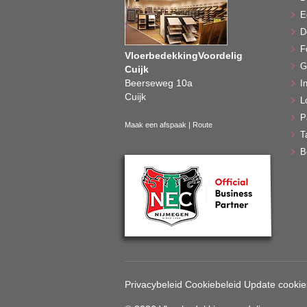
E
D
F
VloerbedekkingVoordelig
G
Cuijk
Beerseweg 10a
In
Cuijk
L
P
Maak een afspaak
|
Route
T
B
Privacybeleid
Cookiebeleid
Update cookie