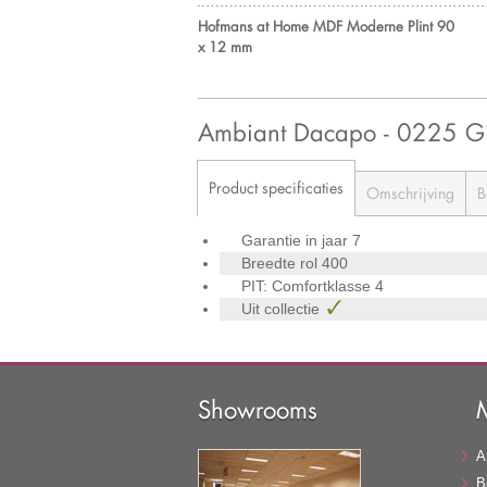
Hofmans at Home MDF Moderne Plint 90
x 12 mm
Ambiant Dacapo - 0225 
Product specificaties
Omschrijving
B
Garantie in jaar
7
Breedte rol
400
PIT: Comfortklasse
4
Uit collectie
Showrooms
A
B