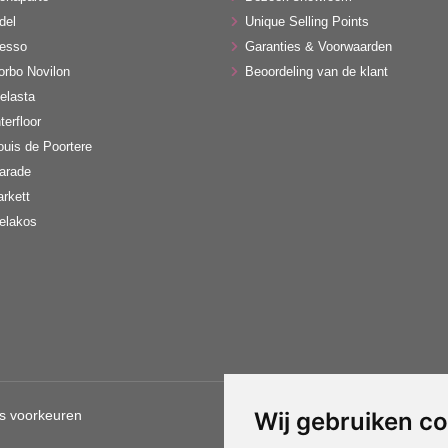
del
Unique Selling Points
esso
Garanties & Voorwaarden
orbo Novilon
Beoordeling van de klant
elasta
terfloor
ouis de Poortere
arade
arkett
elakos
s voorkeuren
Wij gebruiken c
Gebruik van deze site betekent d