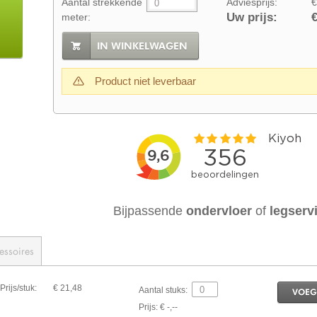
Aantal strekkende
Adviesprijs:
€
Uw prijs:
€
meter:
IN WINKELWAGEN
Product niet leverbaar
Bijpassende
ondervloer
of
legserv
essoires
Prijs/stuk:
€ 21,48
Aantal stuks:
VOEG
Prijs: € -,--