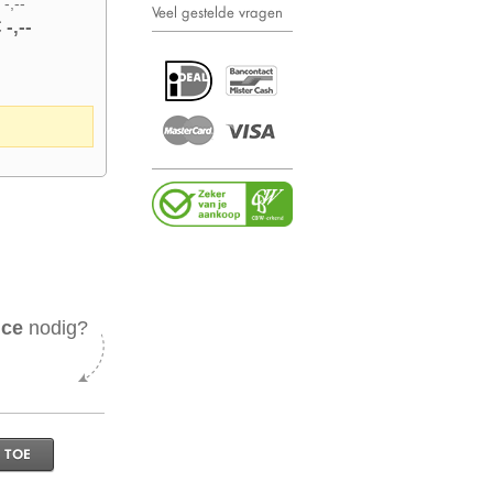
 -,--
Veel gestelde vragen
 -,--
ice
nodig?
 TOE