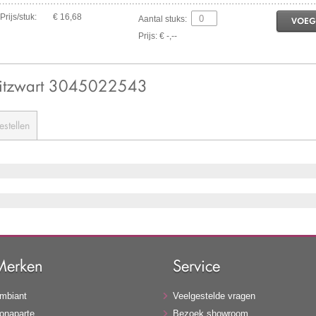
Prijs/stuk:
€ 16,68
Aantal stuks:
VOEG
Prijs: € -,--
Gitzwart 3045022543
estellen
Merken
Service
mbiant
Veelgestelde vragen
onaparte
Bezoek showroom