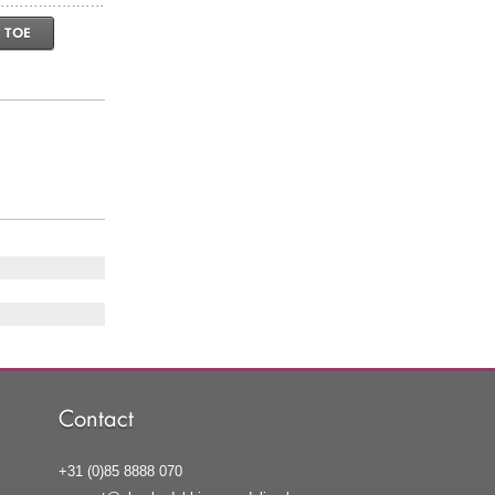
 TOE
Contact
+31 (0)85 8888 070