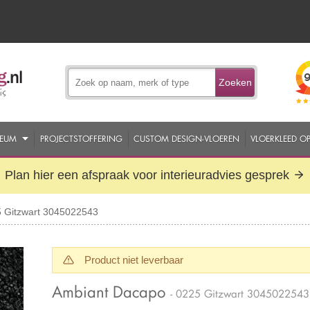
Zoeken
EUM
PROJECTSTOFFERING
CUSTOM DESIGN-VLOEREN
VLOERKLEED O
Plan hier een afspraak voor interieuradvies gesprek
 Gitzwart 3045022543
Product niet leverbaar
Ambiant Dacapo
- 0225 Gitzwart 3045022543