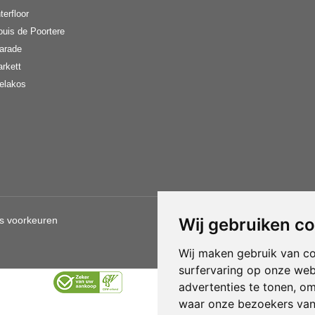
terfloor
ouis de Poortere
arade
arkett
elakos
s voorkeuren
Wij gebruiken c
Gebruik van deze site betekent d
Wij maken gebruik van c
surfervaring op onze web
advertenties te tonen, o
waar onze bezoekers va