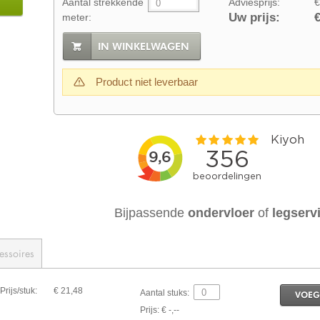
Aantal strekkende
Adviesprijs:
€
Uw prijs:
€
meter:
IN WINKELWAGEN
Product niet leverbaar
Bijpassende
ondervloer
of
legserv
essoires
Prijs/stuk:
€ 21,48
Aantal stuks:
VOEG
Prijs: € -,--