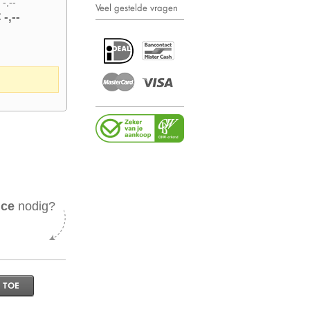
 -,--
Veel gestelde vragen
 -,--
ice
nodig?
 TOE