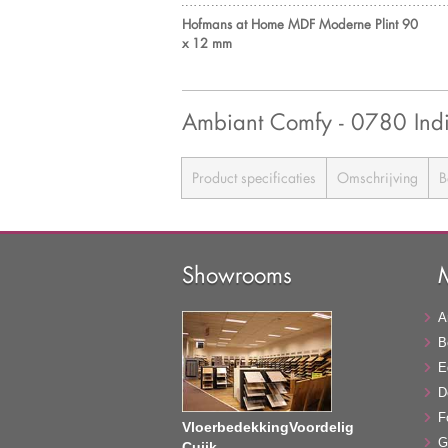
Hofmans at Home MDF Moderne Plint 90
x 12 mm
Ambiant Comfy - 0780 I
Product specificaties
Omschrijving
B
Showrooms
A
B
E
D
F
VloerbedekkingVoordelig
G
Cuijk