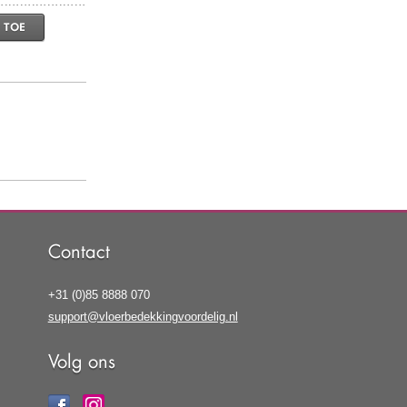
 TOE
Contact
+31 (0)85 8888 070
support@vloerbedekkingvoordelig.nl
Volg ons