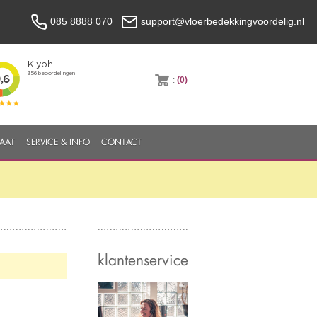
085 8888 070
support@vloerbedekkingvoordelig.nl
:
(0)
MAAT
SERVICE & INFO
CONTACT
klantenservice