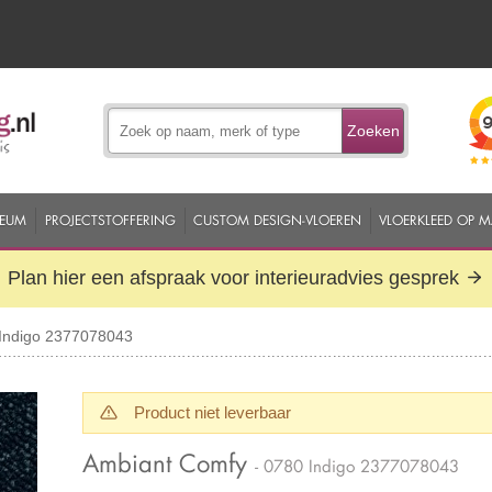
Zoeken
EUM
PROJECTSTOFFERING
CUSTOM DESIGN-VLOEREN
VLOERKLEED OP 
Plan hier een afspraak voor interieuradvies gesprek
Indigo 2377078043
Product niet leverbaar
Ambiant Comfy
- 0780 Indigo 2377078043