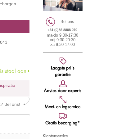
 geborgen
Bel ons:
+31 (0)85 8888 070
ma-do 9:30-17:30
vrij 9:30-20:30
8043
za 9:30-17:00
Laagste prijs
s staal aan
garantie
nspiratie
Advies door experts
s? Bel ons!
Meet- en legservice
Gratis bezorging*
Klantenservice