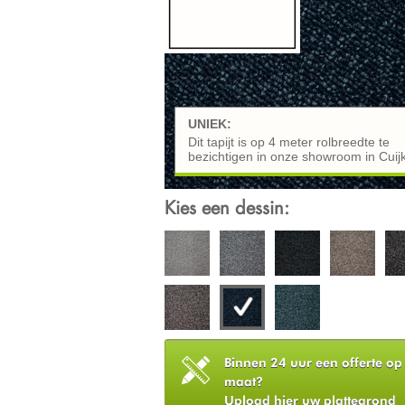
UNIEK:
Dit tapijt is op 4 meter rolbreedte te
bezichtigen in onze showroom in Cuij
Kies een dessin:
Binnen 24 uur een offerte op
maat?
Upload hier uw plattegrond