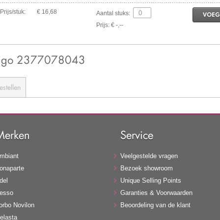
Prijs/stuk:
€ 16,68
Aantal stuks:
VOEG
Prijs: € -,--
ndigo 2377078043
estellen
Merken
Service
mbiant
Veelgestelde vragen
onaparte
Bezoek showroom
del
Unique Selling Points
esso
Garanties & Voorwaarden
orbo Novilon
Beoordeling van de klant
elasta