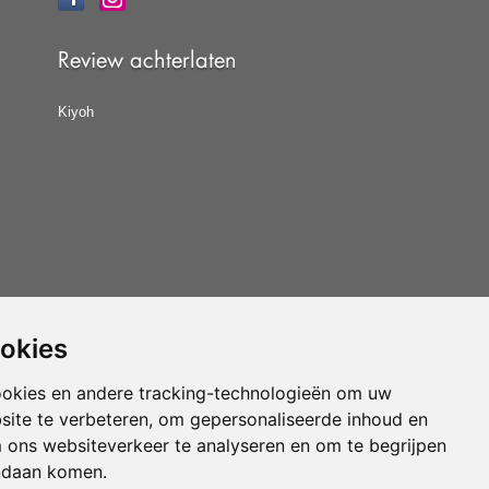
Review achterlaten
Kiyoh
ookies
at u de
algemene voorwaarden
van CBW erkende
woonwinkels accepteert.
ookies en andere tracking-technologieën om uw
site te verbeteren, om gepersonaliseerde inhoud en
Vloerenvoordelig.nl is een onderdeel van
m ons websiteverkeer te analyseren en om te begrijpen
ndaan komen.