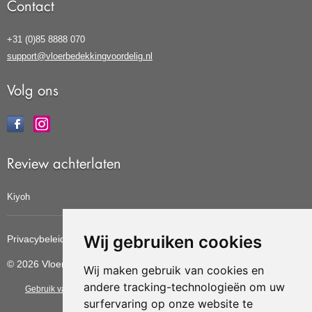
Contact
+31 (0)85 8888 070
support@vloerbedekkingvoordelig.nl
Volg ons
Review achterlaten
Kiyoh
Wij gebruiken cookies
Privacybeleid
Cookiebeleid
Update cookies voorkeuren
© 2026 Vloerbedekkingvoordelig
Wij maken gebruik van cookies en
andere tracking-technologieën om uw
Gebruik van deze site betekent dat u de
algemene voorwaarden
van CBW
surfervaring op onze website te