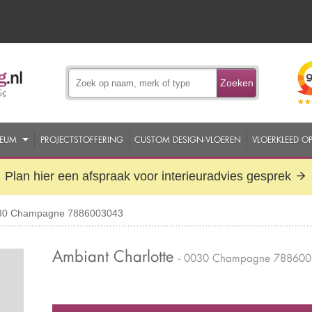
Zoeken
EUM
PROJECTSTOFFERING
CUSTOM DESIGN-VLOEREN
VLOERKLEED O
Plan hier een afspraak voor interieuradvies gesprek
0030 Champagne 7886003043
Ambiant Charlotte
- 0030 Champagne 78860