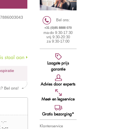
 7886003043
Bel ons:
+31 (0)85 8888 070
ma-do 9:30-17:30
vrij 9:30-20:30
za 9:30-17:00
s staal aan
Laagste prijs
garantie
nspiratie
Advies door experts
s? Bel ons!
Meet- en legservice
Gratis bezorging*
 -,--
Klantenservice
 -,--