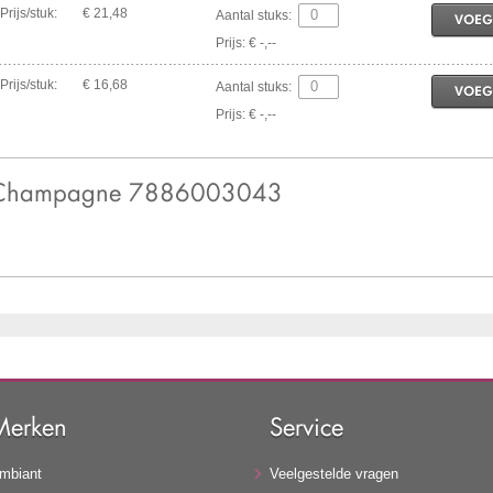
Prijs/stuk:
€ 21,48
Aantal stuks:
VOEG
Prijs: € -,--
Prijs/stuk:
€ 16,68
Aantal stuks:
VOEG
Prijs: € -,--
30 Champagne 7886003043
Merken
Service
mbiant
Veelgestelde vragen