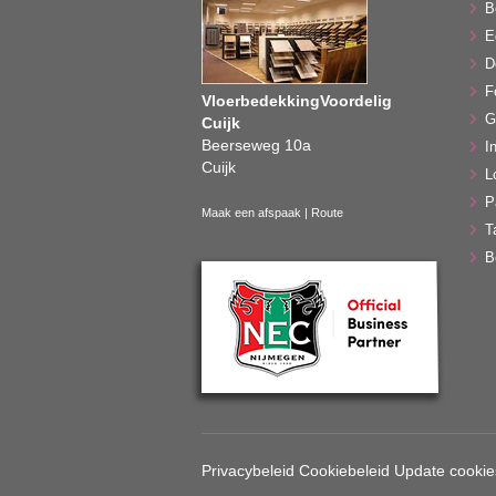
B
E
D
F
VloerbedekkingVoordelig
G
Cuijk
Beerseweg 10a
In
Cuijk
L
P
Maak een afspaak
|
Route
T
B
Privacybeleid
Cookiebeleid
Update cookie