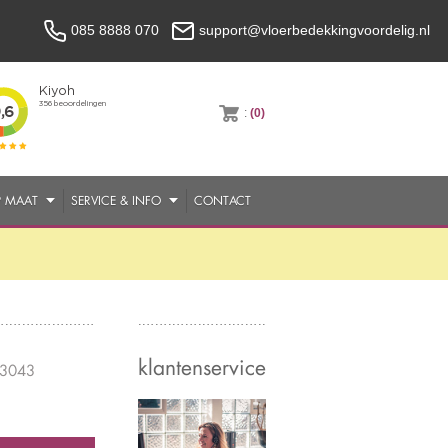
085 8888 070
support@vloerbedekkingvoordelig.nl
:
(0)
P MAAT
SERVICE & INFO
CONTACT
klantenservice
03043