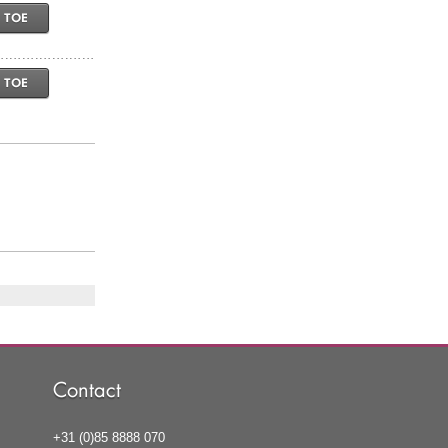
 TOE
 TOE
Contact
+31 (0)85 8888 070