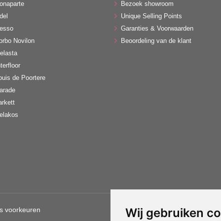
onaparte
Bezoek showroom
del
Unique Selling Points
esso
Garanties & Voorwaarden
orbo Novilon
Beoordeling van de klant
elasta
terfloor
ouis de Poortere
arade
arkett
elakos
s voorkeuren
Wij gebruiken c
Gebruik van deze site betekent d