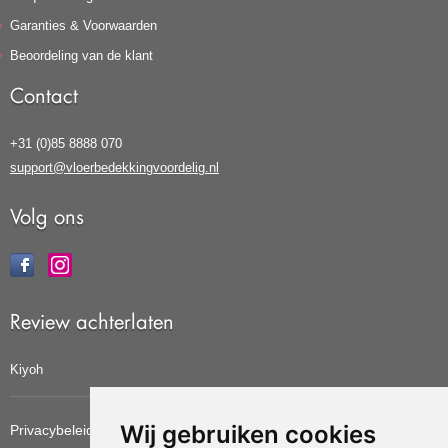
Garanties & Voorwaarden
Beoordeling van de klant
Contact
+31 (0)85 8888 070
support@vloerbedekkingvoordelig.nl
Volg ons
Review achterlaten
Kiyoh
Wij gebruiken cookies
Privacybeleid
Cookiebeleid
Update cookies voorkeuren