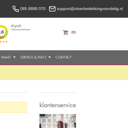
085 8888 070
support@vloerbedekkingvoordelig.nl
:
(0)
P MAAT
SERVICE & INFO
CONTACT
klantenservice