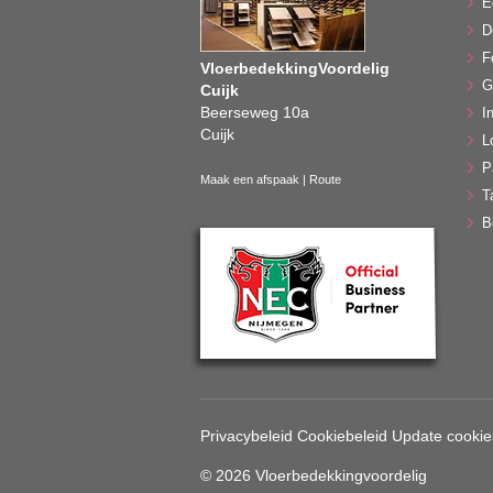
E
D
F
VloerbedekkingVoordelig
G
Cuijk
Beerseweg 10a
In
Cuijk
L
P
Maak een afspaak
|
Route
T
B
Privacybeleid
Cookiebeleid
Update cookie
© 2026 Vloerbedekkingvoordelig