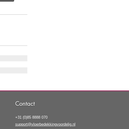
Contact
+31 (0)85 8888 070
support@vloerbedekkingvoordelig.nl