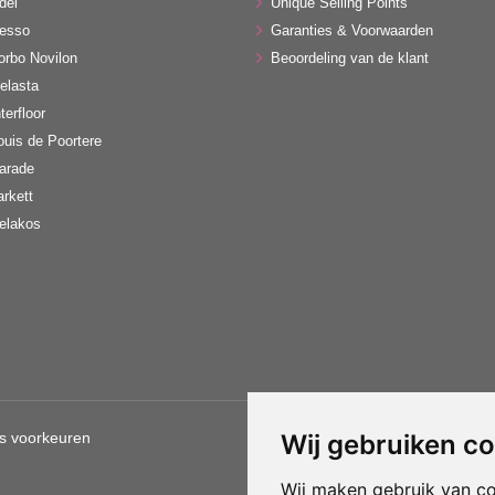
del
Unique Selling Points
esso
Garanties & Voorwaarden
orbo Novilon
Beoordeling van de klant
elasta
terfloor
ouis de Poortere
arade
arkett
elakos
s voorkeuren
Wij gebruiken c
Gebruik van deze site betekent d
Wij maken gebruik van c