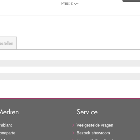
Prijs: € -,--
estellen
Merken
Service
mbiant
Veelgestelde vragen
onaparte
Bezoek showroom