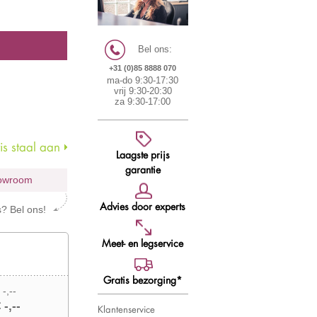
Bel ons:
+31 (0)85 8888 070
ma-do 9:30-17:30
vrij 9:30-20:30
za 9:30-17:00
s staal aan
Laagste prijs
garantie
howroom
Advies door experts
s? Bel ons!
Meet- en legservice
Gratis bezorging*
 -,--
 -,--
Klantenservice