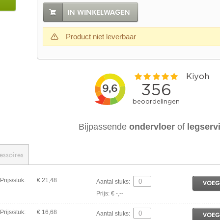
IN WINKELWAGEN
Product niet leverbaar
Bijpassende
ondervloer
of
legserv
essoires
Prijs/stuk:
€ 21,48
Aantal stuks:
VOEG
Prijs: € -,--
Prijs/stuk:
€ 16,68
Aantal stuks:
VOEG