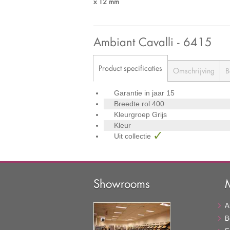
x 12 mm
Ambiant Cavalli - 6415
Product specificaties
Omschrijving
B
Garantie in jaar
15
Breedte rol
400
Kleurgroep
Grijs
Kleur
Uit collectie
Showrooms
A
B