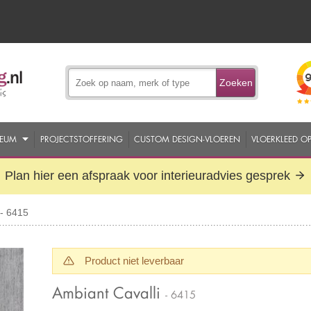
Zoeken
EUM
PROJECTSTOFFERING
CUSTOM DESIGN-VLOEREN
VLOERKLEED O
Plan hier een afspraak voor interieuradvies gesprek
 - 6415
Product niet leverbaar
Ambiant Cavalli
- 6415