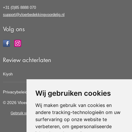
+31 (0)85 8888 070
support@vloerbedekkingvoordelig.nl
Volg ons
Review achterlaten
Kiyoh
Wij gebruiken cookies
Privacybeleid
Cookiebeleid
Update cookies voorkeuren
© 2026 Vloerbedekkingvoordelig
Wij maken gebruik van cookies en
andere tracking-technologieën om uw
Gebruik van deze site betekent dat u de
algemene voorwaarden
van CBW
surfervaring op onze website te
erkende woonwinkels accepteert.
verbeteren, om gepersonaliseerde