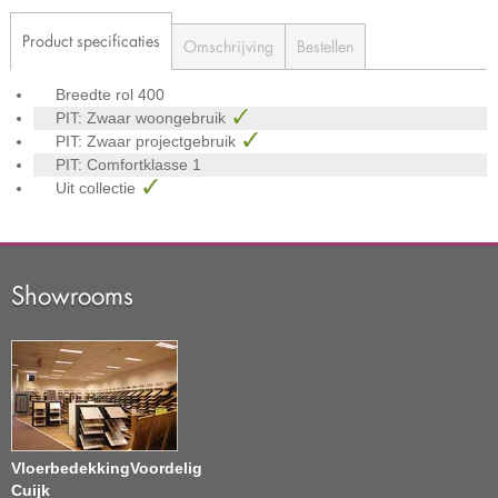
Product specificaties
Omschrijving
Bestellen
Breedte rol
400
PIT: Zwaar woongebruik
PIT: Zwaar projectgebruik
PIT: Comfortklasse
1
Uit collectie
Showrooms
VloerbedekkingVoordelig
Cuijk