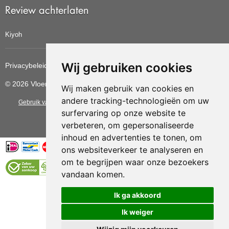
Review achterlaten
Kiyoh
Wij gebruiken cookies
Privacybeleid
Cookiebeleid
Update cookies voorkeuren
© 2026 Vloerbedekkingvoordelig
Wij maken gebruik van cookies en
andere tracking-technologieën om uw
Gebruik van deze site betekent dat u de
algemene voorwaarden
van CBW
surfervaring op onze website te
erkende woonwinkels accepteert.
verbeteren, om gepersonaliseerde
inhoud en advertenties te tonen, om
ons websiteverkeer te analyseren en
om te begrijpen waar onze bezoekers
vandaan komen.
Vloerenvoordelig.nl is een onderdeel van
Ik ga akkoord
Ik weiger