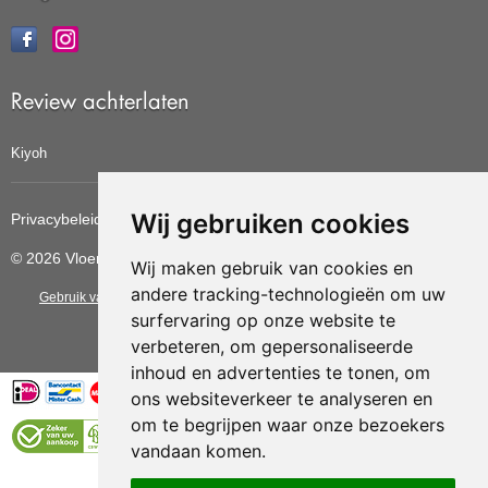
Review achterlaten
Kiyoh
Wij gebruiken cookies
Privacybeleid
Cookiebeleid
Update cookies voorkeuren
© 2026 Vloerbedekkingvoordelig
Wij maken gebruik van cookies en
andere tracking-technologieën om uw
Gebruik van deze site betekent dat u de
algemene voorwaarden
van CBW
surfervaring op onze website te
erkende woonwinkels accepteert.
verbeteren, om gepersonaliseerde
inhoud en advertenties te tonen, om
ons websiteverkeer te analyseren en
om te begrijpen waar onze bezoekers
vandaan komen.
Vloerenvoordelig.nl is een onderdeel van