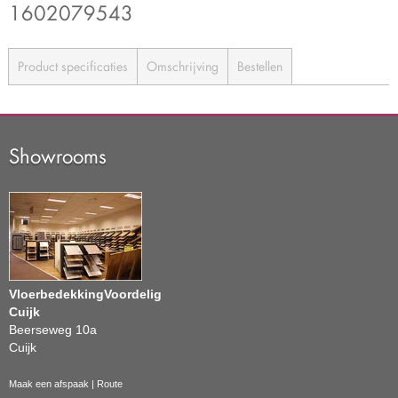
1602079543
Product specificaties
Omschrijving
Bestellen
Showrooms
VloerbedekkingVoordelig
Cuijk
Beerseweg 10a
Cuijk
Maak een afspaak
|
Route