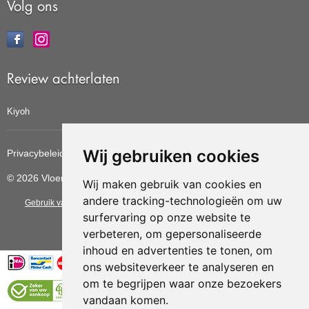
Volg ons
Review achterlaten
Kiyoh
Wij gebruiken cookies
Privacybeleid
Cookiebeleid
Update cookies voorkeuren
© 2026 Vloerbedekkingvoordelig
Wij maken gebruik van cookies en
andere tracking-technologieën om uw
Gebruik van deze site betekent dat u de
algemene voorwaarden
van CBW
surfervaring op onze website te
erkende woonwinkels accepteert.
verbeteren, om gepersonaliseerde
inhoud en advertenties te tonen, om
ons websiteverkeer te analyseren en
om te begrijpen waar onze bezoekers
vandaan komen.