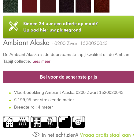
Binnen 24 uur een offerte op maat?
Upload hier uw plattegrond
Ambiant Alaska
- 0200 Zwart 1520020043
De Ambiant Alaska is de duurzaamste tapijtkwaliteit uit de Ambiant
Lees meer
Tapijt collectie.
Bel voor de scherpste prijs
Vloerbedekking Ambiant Alaska 0200 Zwart 1520020043
€
199,95 per strekkende meter
Breedte rol: 4 meter
In het echt zien?
Vraag gratis staal aan