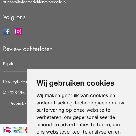
support@vloerbedekkingvoordelig.nl
Volg ons
Review achterlaten
Kiyoh
Wij gebruiken cookies
Privacybeleid
Cookiebeleid
Update cookies voorkeuren
© 2026 Vloerbedekkingvoordelig
Wij maken gebruik van cookies en
andere tracking-technologieën om uw
Gebruik van deze site betekent dat u de
algemene voorwaarden
van CBW
surfervaring op onze website te
erkende woonwinkels accepteert.
verbeteren, om gepersonaliseerde
inhoud en advertenties te tonen, om
ons websiteverkeer te analyseren en